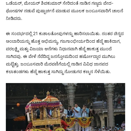
ಒಡೆಯರ್, ಮೇಯರ್ ಶಿವಕುಮಾರ್ ಸೇರಿದಂತೆ ನಾಡಿನ ಗಣ್ಯರು ವೇದ-
ಘೋಷಗಳ ನಡುವೆ ಪುಷ್ಪಾರ್ಚನೆ ಮಾಡುವ ಮೂಲಕ ಜಂಬೂಸವಾರಿಗೆ ಚಾಲನೆ
ನೀಡಿದರು.
ಈ ಸಂದರ್ಭದಲ್ಲಿ 21 ಕುಶಾಲತೋಪುಗಳನ್ನು ಹಾರಿಸಲಾಯಿತು. ನಂತರ ಚಿನ್ನದ
ಅಂಬಾರಿಯನ್ನು ಹೊತ್ತ ಅಭಿಮನ್ಯು, ಗಜಗಾಂಭೀರ್ಯದಿಂದ ಹೆಜ್ಜೆ ಹಾಕಿದಾಗ,
ವರಲಕ್ಷ್ಮಿ ಮತ್ತು ವಿಜಯಾ ಆನೆಗಳು ನಿಧಾನವಾಗಿ ಹೆಜ್ಜೆ ಹಾಕುತ್ತ ಮುಂದೆ
ಸಾಗಿದವು. ಈ ವೇಳೆ ನೆರೆದಿದ್ದ ಜನಸ್ತೋಮದಿಂದ ಹರ್ಷೋದ್ಗಾರ ಮುಗಿಲು
ಮಟ್ಟಿತ್ತು. ಜಂಬೂಸವಾರಿ ಮೆರವಣಿಗೆಯಲ್ಲಿ ನಾಡಿನ ವಿವಿಧ ಜಾನಪದ
ಕಲಾತಂಡಗಳು ಹೆಜ್ಜೆ ಹಾಕುತ್ತ ಸಾಗಿದ್ದು ನೋಡುಗರ ಕಣ್ಮನ ಸೆಳೆಯಿತು.