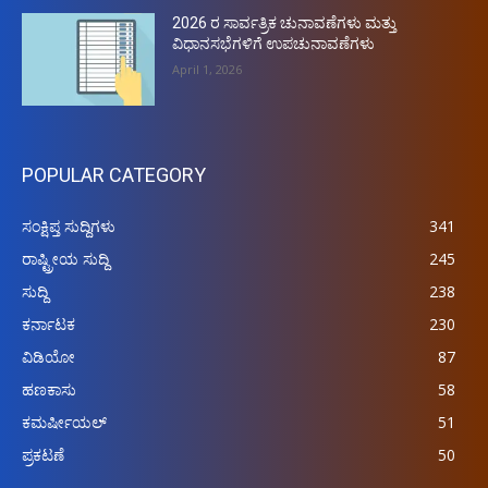
2026 ರ ಸಾರ್ವತ್ರಿಕ ಚುನಾವಣೆಗಳು ಮತ್ತು
ವಿಧಾನಸಭೆಗಳಿಗೆ ಉಪಚುನಾವಣೆಗಳು
April 1, 2026
POPULAR CATEGORY
ಸಂಕ್ಷಿಪ್ತ ಸುದ್ದಿಗಳು
341
ರಾಷ್ಟ್ರೀಯ ಸುದ್ದಿ
245
ಸುದ್ದಿ
238
ಕರ್ನಾಟಕ
230
ವಿಡಿಯೋ
87
ಹಣಕಾಸು
58
ಕಮರ್ಷೀಯಲ್
51
ಪ್ರಕಟಣೆ
50