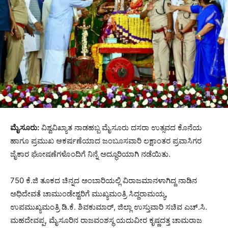
ಮೈಸೂರು:
ವಿಶ್ವವಿಖ್ಯಾತ ನಾಡಹಬ್ಬ ಮೈಸೂರು ದಸರಾ ಉತ್ಸವದ ಕೊನೆಯ
ಹಾಗೂ ಪ್ರಮುಖ ಆಕರ್ಷಣೆಯಾದ ಜಂಬೂಸವಾರಿ ಲಕ್ಷಾಂತರ ಪ್ರವಾಸಿಗರ
ಜೈಕಾರ ಘೋಷಣೆಗಳೊಂದಿಗೆ ನಿನ್ನೆ ಅದ್ಧೂರಿಯಾಗಿ ನಡೆಯಿತು.
750 ಕೆ.ಜಿ ತೂಕದ ಚಿನ್ನದ ಅಂಬಾರಿಯಲ್ಲಿ ವಿರಾಜಮಾನಳಾಗಿದ್ದ ನಾಡಿನ
ಅಧಿದೇವತೆ ಚಾಮುಂಡೇಶ್ವರಿಗೆ ಮುಖ್ಯಮಂತ್ರಿ ಸಿದ್ದರಾಮಯ್ಯ,
ಉಪಮುಖ್ಯಮಂತ್ರಿ ಡಿ.ಕೆ. ಶಿವಕುಮಾರ್, ಜಿಲ್ಲಾ ಉಸ್ತುವಾರಿ ಸಚಿವ ಎಚ್.ಸಿ.
ಮಹದೇವಪ್ಪ, ಮೈಸೂರಿನ ರಾಜವಂಶಸ್ಥ ಯದುವೀರ ಕೃಷ್ಣದತ್ತ ಚಾಮರಾಜ