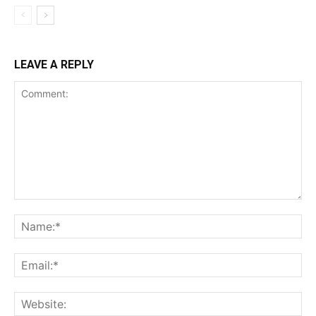
LEAVE A REPLY
Comment:
Na
Ema
Web