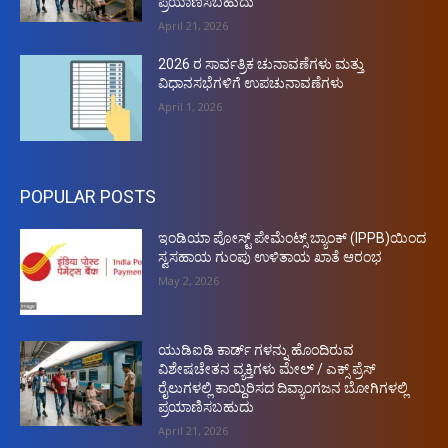
ಪ್ರಯಾಣಿಸಬಹುದು
April 21, 2026
2026 ರ ಸಾರ್ವತ್ರಿಕ ಚುನಾವಣೆಗಳು ಮತ್ತು
ವಿಧಾನಸಭೆಗಳಿಗೆ ಉಪಚುನಾವಣೆಗಳು
April 1, 2026
POPULAR POSTS
ಇಂಡಿಯಾ ಪೋಸ್ಟ್ ಪೇಮೆಂಟ್ಸ್ ಬ್ಯಾಂಕ್ (IPPB)ಯಿಂದ
ಸ್ವಸಹಾಯ ಗುಂಪು ಉಳಿತಾಯ ಖಾತೆ ಆರಂಭ
May 2, 2026
ಯುಡಿಐಡಿ ಕಾರ್ಡ್ ಗಳನ್ನು ಹೊಂದಿರುವ
ವಿಶೇಷಚೇತನ ವ್ಯಕ್ತಿಗಳು ಮೇಲ್ / ಎಕ್ಸ್ ಪ್ರೆಸ್
ರೈಲುಗಳಲ್ಲಿ ಕಾಯ್ದಿರಿಸದ ದಿವ್ಯಾಂಗಜನ ಬೋಗಿಗಳಲ್ಲಿ
ಪ್ರಯಾಣಿಸಬಹುದು
April 21, 2026