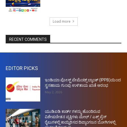
Load more
RECENT COMMENTS
EDITOR PICKS
ಇಂಡಿಯಾ ಪೋಸ್ಟ್ ಪೇಮೆಂಟ್ಸ್ ಬ್ಯಾಂಕ್ (IPPB)ಯಿಂದ
ಸ್ವಸಹಾಯ ಗುಂಪು ಉಳಿತಾಯ ಖಾತೆ ಆರಂಭ
May 2, 2026
ಯುಡಿಐಡಿ ಕಾರ್ಡ್ ಗಳನ್ನು ಹೊಂದಿರುವ
ವಿಶೇಷಚೇತನ ವ್ಯಕ್ತಿಗಳು ಮೇಲ್ / ಎಕ್ಸ್ ಪ್ರೆಸ್
ರೈಲುಗಳಲ್ಲಿ ಕಾಯ್ದಿರಿಸದ ದಿವ್ಯಾಂಗಜನ ಬೋಗಿಗಳಲ್ಲಿ