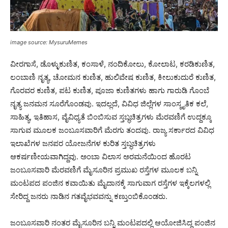
image source: MysuruMemes
ವೀರಗಾಸೆ, ಡೊಳ್ಳುಕುಣಿತ, ಕಂಸಾಳೆ, ನಂದಿಕೋಲು, ಕೋಲಾಟ, ಕರಡಿಕುಣಿತ,
ಲಂಬಾಣಿ ನೃತ್ಯ, ಚೋಮನ ಕುಣಿತ, ಹುಲಿವೇಷ ಕುಣಿತ, ಕೀಲುಕುದುರೆ ಕುಣಿತ,
ಗೊರವರ ಕುಣಿತ, ಪಟ ಕುಣಿತ, ಪೂಜಾ ಕುಣಿತಗಳು ಹಾಗು ಗಾರುಡಿ ಗೊಂಬೆ
ನೃತ್ಯ ಜನಮನ ಸೂರೆಗೊಂಡವು. ಇದಲ್ಲದೆ, ವಿವಿಧ ಜಿಲ್ಲೆಗಳ ಸಾಂಸ್ಕೃತಿಕ ಕಲೆ,
ಸಾಹಿತ್ಯ, ಇತಿಹಾಸ, ವೈವಿಧ್ಯತೆ ಬಿಂಬಿಸುವ ಸ್ತಬ್ಧಚಿತ್ರಗಳು ಮೆರವಣಿಗೆ ಉದ್ದಕ್ಕೂ
ಸಾಗುವ ಮೂಲಕ ಜಂಬೂಸವಾರಿಗೆ ಮೆರಗು ತಂದವು. ರಾಜ್ಯ ಸರ್ಕಾರದ ವಿವಿಧ
ಇಲಾಖೆಗಳ ಜನಪರ ಯೋಜನೆಗಳ ಕುರಿತ ಸ್ತಬ್ಧಚಿತ್ರಗಳು
ಆಕರ್ಷಣೀಯವಾಗಿದ್ದವು. ಅಂಬಾ ವಿಲಾಸ ಅರಮನೆಯಿಂದ ಹೊರಟ
ಜಂಬೂಸವಾರಿ ಮೆರವಣಿಗೆ ಮೈಸೂರಿನ ಪ್ರಮುಖ ರಸ್ತೆಗಳ ಮೂಲಕ ಬನ್ನಿ
ಮಂಟಪದ ಪಂಜಿನ ಕವಾಯಿತು ಮೈದಾನಕ್ಕೆ ಸಾಗುವಾಗ ರಸ್ತೆಗಳ ಇಕ್ಕೆಲಗಳಲ್ಲಿ
ಸೇರಿದ್ದ ಜನರು ನಾಡಿನ ಗತವೈಭವವನ್ನು ಕಣ್ತುಂಬಿಕೊಂಡರು.
ಜಂಬೂಸವಾರಿ ನಂತರ ಮೈಸೂರಿನ ಬನ್ನಿ ಮಂಟಪದಲ್ಲಿ ಆಯೋಜಿಸಿದ್ದ ಪಂಜಿನ