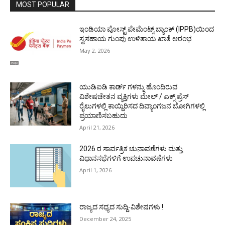
MOST POPULAR
ಇಂಡಿಯಾ ಪೋಸ್ಟ್ ಪೇಮೆಂಟ್ಸ್ ಬ್ಯಾಂಕ್ (IPPB)ಯಿಂದ
ಸ್ವಸಹಾಯ ಗುಂಪು ಉಳಿತಾಯ ಖಾತೆ ಆರಂಭ
May 2, 2026
ಯುಡಿಐಡಿ ಕಾರ್ಡ್ ಗಳನ್ನು ಹೊಂದಿರುವ
ವಿಶೇಷಚೇತನ ವ್ಯಕ್ತಿಗಳು ಮೇಲ್ / ಎಕ್ಸ್ ಪ್ರೆಸ್
ರೈಲುಗಳಲ್ಲಿ ಕಾಯ್ದಿರಿಸದ ದಿವ್ಯಾಂಗಜನ ಬೋಗಿಗಳಲ್ಲಿ
ಪ್ರಯಾಣಿಸಬಹುದು
April 21, 2026
2026 ರ ಸಾರ್ವತ್ರಿಕ ಚುನಾವಣೆಗಳು ಮತ್ತು
ವಿಧಾನಸಭೆಗಳಿಗೆ ಉಪಚುನಾವಣೆಗಳು
April 1, 2026
ರಾಜ್ಯದ ಸಧ್ಯದ ಸುದ್ದಿ-ವಿಶೇಷಗಳು !
December 24, 2025