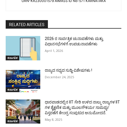
URN-KR230001579 AIMASS ID No-571 KARNATAKA
RELATED ARTICLES
2026 ರ ಸಾರ್ವತ್ರಿಕ ಚುನಾವಣೆಗಳು ಮತ್ತು
ವಿಧಾನಸಭೆಗಳಿಗೆ ಉಪಚುನಾವಣೆಗಳು
April 1, 2026
ಕರ್ನಾಟಕ
ರಾಜ್ಯದ ಸಧ್ಯದ ಸುದ್ದಿ-ವಿಶೇಷಗಳು !
December 24, 2025
ಕರ್ನಾಟಕ
ಧಾರವಾಡದಲ್ಲಿನ IIT ಸೇರಿ ಉಳಿದ ನಾಲ್ಕು ರಾಜ್ಯಗಳ IIT
ಗಳ ಶೈಕ್ಷಣಿಕ ಮತ್ತು ಮೂಲಸೌಕರ್ಯ ಸಾಮರ್ಥ್ಯ
ವಿಸ್ತರಣೆಗೆ ಕೇಂದ್ರ ಸಂಪುಟದ ಅನುಮೋದನೆ.
May 8, 2025
ಕರ್ನಾಟಕ