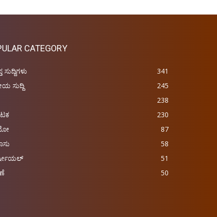
PULAR CATEGORY
ಪ್ತ ಸುದ್ದಿಗಳು
341
ರೀಯ ಸುದ್ದಿ
245
238
ಾಟಕ
230
ಿಯೋ
87
ಾಸು
58
್ಷೀಯಲ್
51
ಣೆ
50