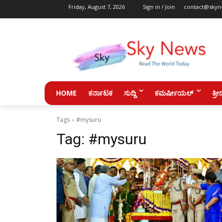
Friday, August 7, 2026
Sign in / Join
contact@skyn
HOME
ಕರ್ನಾಟಕ
ಸುದ್ದಿ
ಕಮರ್ಷೀಯಲ್
ಕ್ರೀ
Tags
#mysuru
Tag:
#mysuru