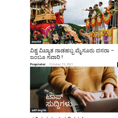
ಕರ್ನಾಟಕ
ವಿಶ್ವ ವಿಖ್ಯಾತ ನಾಡಹಬ್ಬ ಮೈಸೂರು ದಸರಾ –
ಜಂಬೂ ಸವಾರಿ !
Proprietor
-
October 15, 2021
ಇತರೆ ರಾಜ್ಯಗಳು