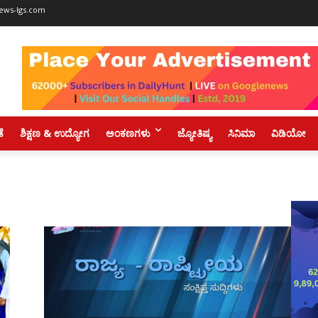
ews-lgs.com
ಡೆ
ಶಿಕ್ಷಣ & ಉದ್ಯೋಗ
ಅಂಕಣಗಳು
ಜ್ಯೋತಿಷ್ಯ
ಸಿನಿಮಾ
ವಿಡಿಯೋ