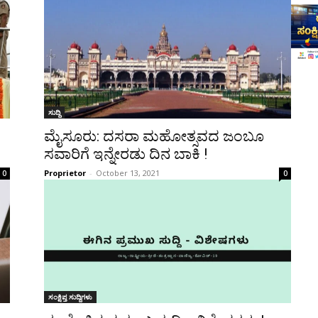
ಸುದ್ದಿ
ಮೈಸೂರು: ದಸರಾ ಮಹೋತ್ಸವದ ಜಂಬೂ
ಸವಾರಿಗೆ ಇನ್ನೇರಡು ದಿನ ಬಾಕಿ !
Proprietor
-
October 13, 2021
0
0
ಸಂಕ್ಷಿಪ್ತ ಸುದ್ದಿಗಳು