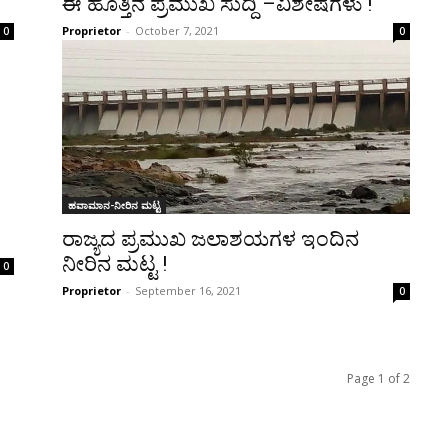
ಈ ಹೊತ್ತಿನ ಪ್ರಮುಖ ಸುದ್ದಿ –ವಿಶೇಷಗಳು !
Proprietor
-
October 7, 2021
0
0
ಹವಾಮಾನ-ನೀರಿನ ಮಟ್ಟ
ರಾಜ್ಯದ ಪ್ರಮುಖ ಜಲಾಶಯಗಳ ಇಂದಿನ
ನೀರಿನ ಮಟ್ಟ !
0
Proprietor
-
September 16, 2021
0
Page 1 of 2