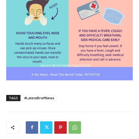
TAGS
#LatestBriefNews