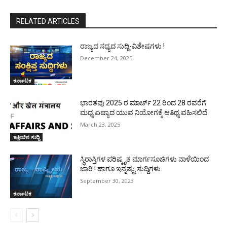
RELATED ARTICLES
ರಾಜ್ಯದ ಸಧ್ಯದ ಸುದ್ದಿ-ವಿಶೇಷಗಳು !
December 24, 2025
ಕರ್ನಾಟಕ
ಭಾರತವು 2025 ರ ಮಾರ್ಚ್ 22 ರಿಂದ 28 ರವರೆಗೆ
ಮಧ್ಯ ಏಷ್ಯಾದ ಯುವ ನಿಯೋಗಕ್ಕೆ ಆತಿಥ್ಯ ವಹಿಸಲಿದೆ
March 23, 2025
ಇತ್ತೀಚಿನ ಸುದ್ದಿ
ಸ್ಥಿರಾಸ್ತಿಗಳ ಪರಿಷ್ಕೃತ ಮಾರ್ಗಸೂಚಿಗಳು ನಾಳೆಯಿಂದ
ಜಾರಿ ! ಹಾಗೂ ಇನ್ನಷ್ಟು ಸುದ್ದಿಗಳು.
September 30, 2023
ಕರ್ನಾಟಕ