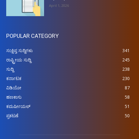
April 1, 2026
POPULAR CATEGORY
ಸಂಕ್ಷಿಪ್ತ ಸುದ್ದಿಗಳು
341
ರಾಷ್ಟ್ರೀಯ ಸುದ್ದಿ
245
ಸುದ್ದಿ
238
ಕರ್ನಾಟಕ
230
ವಿಡಿಯೋ
87
ಹಣಕಾಸು
58
ಕಮರ್ಷೀಯಲ್
51
ಪ್ರಕಟಣೆ
50