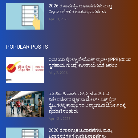
2026 ರ ಸಾರ್ವತ್ರಿಕ ಚುನಾವಣೆಗಳು ಮತ್ತು
ವಿಧಾನಸಭೆಗಳಿಗೆ ಉಪಚುನಾವಣೆಗಳು
April 1, 2026
POPULAR POSTS
ಇಂಡಿಯಾ ಪೋಸ್ಟ್ ಪೇಮೆಂಟ್ಸ್ ಬ್ಯಾಂಕ್ (IPPB)ಯಿಂದ
ಸ್ವಸಹಾಯ ಗುಂಪು ಉಳಿತಾಯ ಖಾತೆ ಆರಂಭ
May 2, 2026
ಯುಡಿಐಡಿ ಕಾರ್ಡ್ ಗಳನ್ನು ಹೊಂದಿರುವ
ವಿಶೇಷಚೇತನ ವ್ಯಕ್ತಿಗಳು ಮೇಲ್ / ಎಕ್ಸ್ ಪ್ರೆಸ್
ರೈಲುಗಳಲ್ಲಿ ಕಾಯ್ದಿರಿಸದ ದಿವ್ಯಾಂಗಜನ ಬೋಗಿಗಳಲ್ಲಿ
ಪ್ರಯಾಣಿಸಬಹುದು
April 21, 2026
2026 ರ ಸಾರ್ವತ್ರಿಕ ಚುನಾವಣೆಗಳು ಮತ್ತು
ವಿಧಾನಸಭೆಗಳಿಗೆ ಉಪಚುನಾವಣೆಗಳು