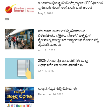
ಇಂಡಿಯಾ ಪೋಸ್ಟ್ ಪೇಮೆಂಟ್ಸ್ ಬ್ಯಾಂಕ್ (IPPB)ಯಿಂದ
ಸ್ವಸಹಾಯ ಗುಂಪು ಉಳಿತಾಯ ಖಾತೆ ಆರಂಭ
May 2, 2026
ಯುಡಿಐಡಿ ಕಾರ್ಡ್ ಗಳನ್ನು ಹೊಂದಿರುವ
ವಿಶೇಷಚೇತನ ವ್ಯಕ್ತಿಗಳು ಮೇಲ್ / ಎಕ್ಸ್ ಪ್ರೆಸ್
ರೈಲುಗಳಲ್ಲಿ ಕಾಯ್ದಿರಿಸದ ದಿವ್ಯಾಂಗಜನ ಬೋಗಿಗಳಲ್ಲಿ
ಪ್ರಯಾಣಿಸಬಹುದು
April 21, 2026
2026 ರ ಸಾರ್ವತ್ರಿಕ ಚುನಾವಣೆಗಳು ಮತ್ತು
ವಿಧಾನಸಭೆಗಳಿಗೆ ಉಪಚುನಾವಣೆಗಳು
April 1, 2026
ರಾಜ್ಯದ ಸಧ್ಯದ ಸುದ್ದಿ-ವಿಶೇಷಗಳು !
December 24, 2025