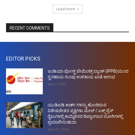
Load more
RECENT COMMENTS
EDITOR PICKS
ಇಂಡಿಯಾ ಪೋಸ್ಟ್ ಪೇಮೆಂಟ್ಸ್ ಬ್ಯಾಂಕ್ (IPPB)ಯಿಂದ
ಸ್ವಸಹಾಯ ಗುಂಪು ಉಳಿತಾಯ ಖಾತೆ ಆರಂಭ
May 2, 2026
ಯುಡಿಐಡಿ ಕಾರ್ಡ್ ಗಳನ್ನು ಹೊಂದಿರುವ
ವಿಶೇಷಚೇತನ ವ್ಯಕ್ತಿಗಳು ಮೇಲ್ / ಎಕ್ಸ್ ಪ್ರೆಸ್
ರೈಲುಗಳಲ್ಲಿ ಕಾಯ್ದಿರಿಸದ ದಿವ್ಯಾಂಗಜನ ಬೋಗಿಗಳಲ್ಲಿ
ಪ್ರಯಾಣಿಸಬಹುದು
April 21, 2026