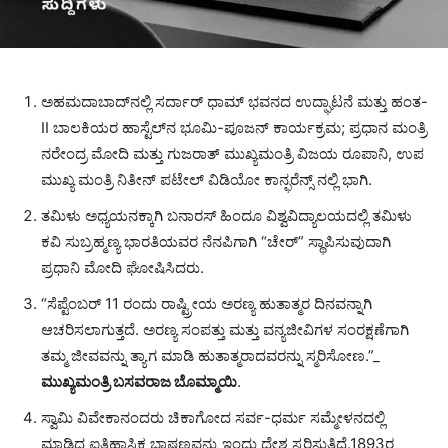
ಅಹಮದಾಬಾದ್‌ನಲ್ಲಿ ಸರ್ದಾರ್‌ ಧಾಮ್‌ ಭವನದ ಉದ್ಘಾಟನೆ ಮತ್ತು ಹಂತ-
II ಬಾಲಕಿಯರ ಹಾಸ್ಟೆಲ್‌ನ ಭೂಮಿ-ಪೂಜನ್ ಕಾರ್ಯಕ್ರಮ; ಪ್ರಧಾನ ಮಂತ್ರಿ
ನರೇಂದ್ರ ಮೋದಿ ಮತ್ತು ಗುಜರಾತ್ ಮುಖ್ಯಮಂತ್ರಿ ವಿಜಯ ರೂಪಾನಿ, ಉಪ
ಮುಖ್ಯ ಮಂತ್ರಿ ನಿತೀನ್‌ ಪಟೇಲ್‌ ವಿಡಿಯೋ ಕಾನ್ಫರೆನ್ಸ್‌ ನಲ್ಲಿ ಭಾಗಿ.
ತಮಿಳು ಅಧ್ಯಯನಕ್ಕಾಗಿ ಬನಾರಸ್ ಹಿಂದೂ ವಿಶ್ವವಿದ್ಯಾಲಯದಲ್ಲಿ ತಮಿಳು
ಕವಿ ಸುಬ್ರಹ್ಮಣ್ಯ ಭಾರತಿಯವರ ನೆನಪಿಗಾಗಿ “ಚೇರ್” ಸ್ಥಾಪಿಸುವುದಾಗಿ
ಪ್ರಧಾನಿ ಮೋದಿ ಘೋಷಿಸಿದರು.
“ಸೆಪ್ಟೆಂಬರ್ 11 ರಂದು ರಾಷ್ಟ್ರೀಯ ಅರಣ್ಯ ಹುತಾತ್ಮರ ದಿನವನ್ನಾಗಿ
ಆಚರಿಸಲಾಗುತ್ತದೆ. ಅರಣ್ಯ ಸಂಪತ್ತು ಮತ್ತು ವನ್ಯಜೀವಿಗಳ ಸಂರಕ್ಷಣೆಗಾಗಿ
ತಮ್ಮ ಜೀವವನ್ನು ತ್ಯಾಗ ಮಾಡಿ ಹುತಾತ್ಮರಾದವರನ್ನು ಸ್ಮರಿಸೋಣ.”_
ಮುಖ್ಯಮಂತ್ರಿ
ಬಸವರಾಜ ಬೊಮ್ಮಾಯಿ
.
ಸ್ವಾಮಿ ವಿವೇಕಾನಂದರು ಚಿಕಾಗೋದ ಸರ್ವ-ಧರ್ಮ ಸಮ್ಮೇಳನದಲ್ಲಿ
ಮಾಡಿದ ಐತಿಹಾಸಿಕ ಭಾಷಣವನ್ನು ಇಂದು ದೇಶ ಸ್ಮರಿಸುತ್ತಿದೆ.1893ರ