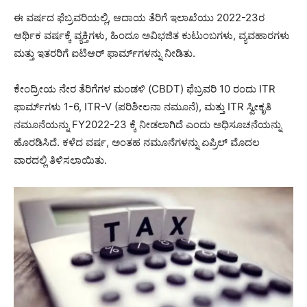
ಈ ವರ್ಷದ ಫೆಬ್ರವರಿಯಲ್ಲಿ, ಆದಾಯ ತೆರಿಗೆ ಇಲಾಖೆಯು 2022-23ರ
ಆರ್ಥಿಕ ವರ್ಷಕ್ಕೆ ವ್ಯಕ್ತಿಗಳು, ಹಿಂದೂ ಅವಿಭಜಿತ ಕುಟುಂಬಗಳು, ವ್ಯವಹಾರಗಳು
ಮತ್ತು ಇತರರಿಗೆ ಐಟಿಆರ್ ಫಾರ್ಮ್‌ಗಳನ್ನು ನೀಡಿತು.
ಕೇಂದ್ರೀಯ ನೇರ ತೆರಿಗೆಗಳ ಮಂಡಳಿ (CBDT) ಫೆಬ್ರವರಿ 10 ರಂದು ITR
ಫಾರ್ಮ್‌ಗಳು 1-6, ITR-V (ಪರಿಶೀಲನಾ ನಮೂನೆ), ಮತ್ತು ITR ಸ್ವೀಕೃತಿ
ನಮೂನೆಯನ್ನು FY2022-23 ಕ್ಕೆ ನೀಡಲಾಗಿದೆ ಎಂದು ಅಧಿಸೂಚನೆಯನ್ನು
ಹೊರಡಿಸಿದೆ. ಕಳೆದ ವರ್ಷ, ಅಂತಹ ನಮೂನೆಗಳನ್ನು ಏಪ್ರಿಲ್ ಮೊದಲ
ವಾರದಲ್ಲಿ ತಿಳಿಸಲಾಯಿತು.