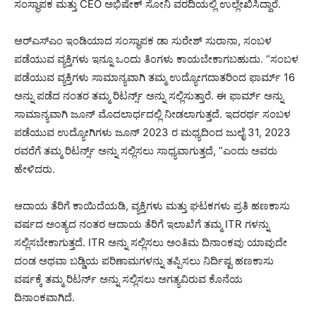
ಸಂಸ್ಥಾಪಕ ಮತ್ತು CEO ಅಭಿಷೇಕ್ ಸೋನಿ ವರದಿಯಲ್ಲಿ ಉಲ್ಲೇಖಿಸಿದ್ದಾರೆ.
ಆರ್‌ಎಸ್‌ಎಂ ಇಂಡಿಯಾದ ಸಂಸ್ಥಾಪಕ ಡಾ ಸುರೇಶ್ ಸುರಾನಾ, ಸಂಬಳ
ಪಡೆಯುವ ವ್ಯಕ್ತಿಗಳು ಇನ್ನೂ ಒಂದು ತಿಂಗಳು ಕಾಯಬೇಕಾಗಬಹುದು. “ಸಂಬಳ
ಪಡೆಯುವ ವ್ಯಕ್ತಿಗಳು ಸಾಮಾನ್ಯವಾಗಿ ತಮ್ಮ ಉದ್ಯೋಗದಾತರಿಂದ ಫಾರ್ಮ್ 16
ಅನ್ನು ಪಡೆದ ನಂತರ ತಮ್ಮ ರಿಟರ್ನ್ಸ್ ಅನ್ನು ಸಲ್ಲಿಸುತ್ತಾರೆ. ಈ ಫಾರ್ಮ್ ಅನ್ನು
ಸಾಮಾನ್ಯವಾಗಿ ಜೂನ್ ಮೊದಲಾರ್ಧದಲ್ಲಿ ನೀಡಲಾಗುತ್ತದೆ. ಇದರರ್ಥ ಸಂಬಳ
ಪಡೆಯುವ ಉದ್ಯೋಗಿಗಳು ಜೂನ್ 2023 ರ ಮಧ್ಯದಿಂದ ಜುಲೈ 31, 2023
ರವರೆಗೆ ತಮ್ಮ ರಿಟರ್ನ್ಸ್ ಅನ್ನು ಸಲ್ಲಿಸಲು ಸಾಧ್ಯವಾಗುತ್ತದೆ, ”ಎಂದು ಅವರು
ಹೇಳಿದರು.
ಆದಾಯ ತೆರಿಗೆ ಕಾಯಿದೆಯಡಿ, ವ್ಯಕ್ತಿಗಳು ಮತ್ತು ಘಟಕಗಳು ಪ್ರತಿ ಹಣಕಾಸು
ವರ್ಷದ ಅಂತ್ಯದ ನಂತರ ಆದಾಯ ತೆರಿಗೆ ಇಲಾಖೆಗೆ ತಮ್ಮ ITR ಗಳನ್ನು
ಸಲ್ಲಿಸಬೇಕಾಗುತ್ತದೆ. ITR ಅನ್ನು ಸಲ್ಲಿಸಲು ಅಂತಿಮ ದಿನಾಂಕವು ಯಾವುದೇ
ದಂಡ ಅಥವಾ ಬಡ್ಡಿಯ ಪರಿಣಾಮಗಳನ್ನು ತಪ್ಪಿಸಲು ನಿರ್ದಿಷ್ಟ ಹಣಕಾಸು
ವರ್ಷಕ್ಕೆ ತಮ್ಮ ರಿಟರ್ನ್ ಅನ್ನು ಸಲ್ಲಿಸಲು ಅಗತ್ಯವಿರುವ ಕೊನೆಯ
ದಿನಾಂಕವಾಗಿದೆ.