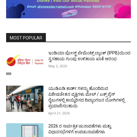
MOST POPULAR
ಇಂಡಿಯಾ ಪೋಸ್ಟ್ ಪೇಮೆಂಟ್ಸ್ ಬ್ಯಾಂಕ್ (IPPB)ಯಿಂದ
ಸ್ವಸಹಾಯ ಗುಂಪು ಉಳಿತಾಯ ಖಾತೆ ಆರಂಭ
May 2, 2026
ಯುಡಿಐಡಿ ಕಾರ್ಡ್ ಗಳನ್ನು ಹೊಂದಿರುವ
ವಿಶೇಷಚೇತನ ವ್ಯಕ್ತಿಗಳು ಮೇಲ್ / ಎಕ್ಸ್ ಪ್ರೆಸ್
ರೈಲುಗಳಲ್ಲಿ ಕಾಯ್ದಿರಿಸದ ದಿವ್ಯಾಂಗಜನ ಬೋಗಿಗಳಲ್ಲಿ
ಪ್ರಯಾಣಿಸಬಹುದು
April 21, 2026
2026 ರ ಸಾರ್ವತ್ರಿಕ ಚುನಾವಣೆಗಳು ಮತ್ತು
ವಿಧಾನಸಭೆಗಳಿಗೆ ಉಪಚುನಾವಣೆಗಳು