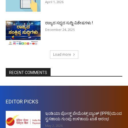
April 1, 2026
ರಾಜ್ಯದ ಸಧ್ಯದ ಸುದ್ದಿ-ವಿಶೇಷಗಳು !
December 24, 2025
Load more
RECENT COMMENTS
EDITOR PICKS
ಇಂಡಿಯಾ ಪೋಸ್ಟ್ ಪೇಮೆಂಟ್ಸ್ ಬ್ಯಾಂಕ್ (IPPB)ಯಿಂದ
ಸ್ವಸಹಾಯ ಗುಂಪು ಉಳಿತಾಯ ಖಾತೆ ಆರಂಭ
May 2, 2026