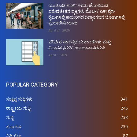
ಯುಡಿಐಡಿ ಕಾರ್ಡ್ ಗಳನ್ನು ಹೊಂದಿರುವ
ವಿಶೇಷಚೇತನ ವ್ಯಕ್ತಿಗಳು ಮೇಲ್ / ಎಕ್ಸ್ ಪ್ರೆಸ್
ರೈಲುಗಳಲ್ಲಿ ಕಾಯ್ದಿರಿಸದ ದಿವ್ಯಾಂಗಜನ ಬೋಗಿಗಳಲ್ಲಿ
ಪ್ರಯಾಣಿಸಬಹುದು
April 21, 2026
2026 ರ ಸಾರ್ವತ್ರಿಕ ಚುನಾವಣೆಗಳು ಮತ್ತು
ವಿಧಾನಸಭೆಗಳಿಗೆ ಉಪಚುನಾವಣೆಗಳು
April 1, 2026
POPULAR CATEGORY
ಸಂಕ್ಷಿಪ್ತ ಸುದ್ದಿಗಳು
341
ರಾಷ್ಟ್ರೀಯ ಸುದ್ದಿ
245
ಸುದ್ದಿ
238
ಕರ್ನಾಟಕ
230
ವಿಡಿಯೋ
87