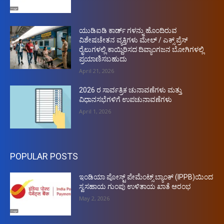
ಯುಡಿಐಡಿ ಕಾರ್ಡ್ ಗಳನ್ನು ಹೊಂದಿರುವ
ವಿಶೇಷಚೇತನ ವ್ಯಕ್ತಿಗಳು ಮೇಲ್ / ಎಕ್ಸ್ ಪ್ರೆಸ್
ರೈಲುಗಳಲ್ಲಿ ಕಾಯ್ದಿರಿಸದ ದಿವ್ಯಾಂಗಜನ ಬೋಗಿಗಳಲ್ಲಿ
ಪ್ರಯಾಣಿಸಬಹುದು
April 21, 2026
2026 ರ ಸಾರ್ವತ್ರಿಕ ಚುನಾವಣೆಗಳು ಮತ್ತು
ವಿಧಾನಸಭೆಗಳಿಗೆ ಉಪಚುನಾವಣೆಗಳು
April 1, 2026
POPULAR POSTS
ಇಂಡಿಯಾ ಪೋಸ್ಟ್ ಪೇಮೆಂಟ್ಸ್ ಬ್ಯಾಂಕ್ (IPPB)ಯಿಂದ
ಸ್ವಸಹಾಯ ಗುಂಪು ಉಳಿತಾಯ ಖಾತೆ ಆರಂಭ
May 2, 2026