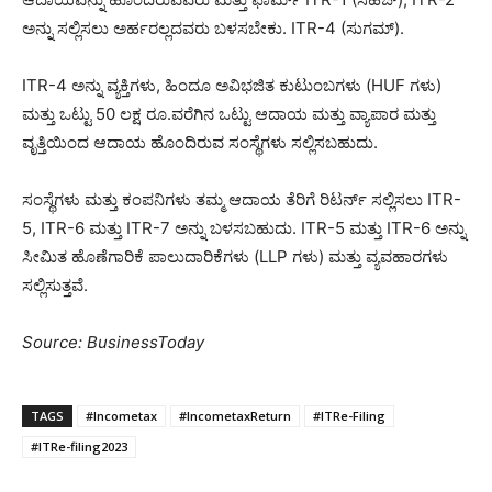
ಅನ್ನು ಸಲ್ಲಿಸಲು ಅರ್ಹರಲ್ಲದವರು ಬಳಸಬೇಕು. ITR-4 (ಸುಗಮ್).
ITR-4 ಅನ್ನು ವ್ಯಕ್ತಿಗಳು, ಹಿಂದೂ ಅವಿಭಜಿತ ಕುಟುಂಬಗಳು (HUF ಗಳು)
ಮತ್ತು ಒಟ್ಟು 50 ಲಕ್ಷ ರೂ.ವರೆಗಿನ ಒಟ್ಟು ಆದಾಯ ಮತ್ತು ವ್ಯಾಪಾರ ಮತ್ತು
ವೃತ್ತಿಯಿಂದ ಆದಾಯ ಹೊಂದಿರುವ ಸಂಸ್ಥೆಗಳು ಸಲ್ಲಿಸಬಹುದು.
ಸಂಸ್ಥೆಗಳು ಮತ್ತು ಕಂಪನಿಗಳು ತಮ್ಮ ಆದಾಯ ತೆರಿಗೆ ರಿಟರ್ನ್ ಸಲ್ಲಿಸಲು ITR-
5, ITR-6 ಮತ್ತು ITR-7 ಅನ್ನು ಬಳಸಬಹುದು. ITR-5 ಮತ್ತು ITR-6 ಅನ್ನು
ಸೀಮಿತ ಹೊಣೆಗಾರಿಕೆ ಪಾಲುದಾರಿಕೆಗಳು (LLP ಗಳು) ಮತ್ತು ವ್ಯವಹಾರಗಳು
ಸಲ್ಲಿಸುತ್ತವೆ.
Source: BusinessToday
TAGS
#Incometax
#IncometaxReturn
#ITRe-Filing
#ITRe-filing2023