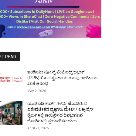
ST READ
ಇಂಡಿಯಾ ಪೋಸ್ಟ್ ಪೇಮೆಂಟ್ಸ್ ಬ್ಯಾಂಕ್
(IPPB)ಯಿಂದ ಸ್ವಸಹಾಯ ಗುಂಪು ಉಳಿತಾಯ
ಖಾತೆ ಆರಂಭ
May 2, 2026
ಯುಡಿಐಡಿ ಕಾರ್ಡ್ ಗಳನ್ನು ಹೊಂದಿರುವ
ವಿಶೇಷಚೇತನ ವ್ಯಕ್ತಿಗಳು ಮೇಲ್ / ಎಕ್ಸ್ ಪ್ರೆಸ್
ರೈಲುಗಳಲ್ಲಿ ಕಾಯ್ದಿರಿಸದ ದಿವ್ಯಾಂಗಜನ
ಬೋಗಿಗಳಲ್ಲಿ ಪ್ರಯಾಣಿಸಬಹುದು
April 21, 2026