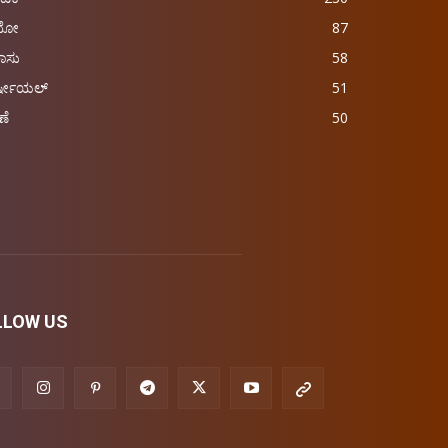
ಿಯೋ
87
ಾಸು
58
್ಷೀಯಲ್
51
ಣೆ
50
LLOW US