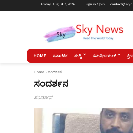
Friday, August 7, 2026
Sign in / Join
contact@skyn
HOME
ಕರ್ನಾಟಕ
ಸುದ್ದಿ
ಕಮರ್ಷೀಯಲ್
ಕ್ರೀ
Home
ಸಂದರ್ಶನ
ಸಂದರ್ಶನ
ಸಂದರ್ಶನ