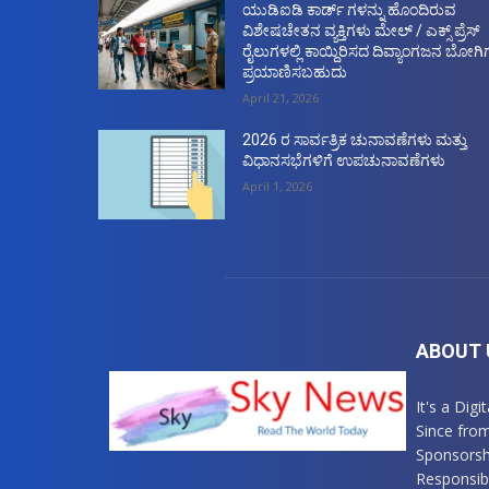
ಯುಡಿಐಡಿ ಕಾರ್ಡ್ ಗಳನ್ನು ಹೊಂದಿರುವ
ವಿಶೇಷಚೇತನ ವ್ಯಕ್ತಿಗಳು ಮೇಲ್ / ಎಕ್ಸ್ ಪ್ರೆಸ್
ರೈಲುಗಳಲ್ಲಿ ಕಾಯ್ದಿರಿಸದ ದಿವ್ಯಾಂಗಜನ ಬೋಗಿಗ
ಪ್ರಯಾಣಿಸಬಹುದು
April 21, 2026
2026 ರ ಸಾರ್ವತ್ರಿಕ ಚುನಾವಣೆಗಳು ಮತ್ತು
ವಿಧಾನಸಭೆಗಳಿಗೆ ಉಪಚುನಾವಣೆಗಳು
April 1, 2026
ABOUT 
It's a Dig
Since fro
Sponsorsh
Responsibl