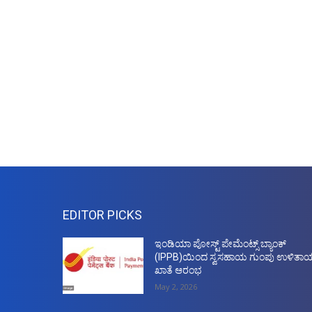
EDITOR PICKS
ಇಂಡಿಯಾ ಪೋಸ್ಟ್ ಪೇಮೆಂಟ್ಸ್ ಬ್ಯಾಂಕ್
(IPPB)ಯಿಂದ ಸ್ವಸಹಾಯ ಗುಂಪು ಉಳಿತಾ
ಖಾತೆ ಆರಂಭ
May 2, 2026