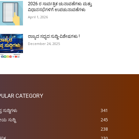
2026 ರ ಸಾರ್ವತ್ರಿಕ ಚುನಾವಣೆಗಳು ಮತ್ತು
ವಿಧಾನಸಭೆಗಳಿಗೆ ಉಪಚುನಾವಣೆಗಳು
April 1, 2026
ರಾಜ್ಯದ ಸಧ್ಯದ ಸುದ್ದಿ-ವಿಶೇಷಗಳು !
December 24, 2025
PULAR CATEGORY
ಪ್ತ ಸುದ್ದಿಗಳು
341
ರೀಯ ಸುದ್ದಿ
245
238
ಾಟಕ
230