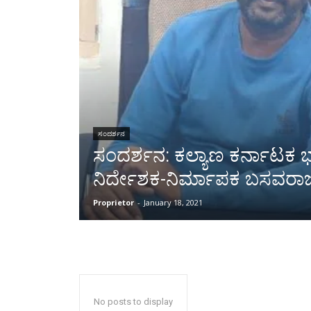
ಸಂದರ್ಶನ
ಸಂದರ್ಶನ: ಕಲ್ಯಾಣ ಕರ್ನಾಟಕ 
ನಿರ್ದೇಶಕ-ನಿರ್ಮಾಪಕ ಬಸವರಾ
Proprietor
-
January 18, 2021
No posts to display