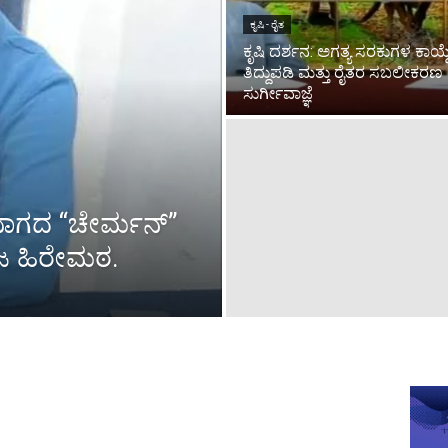
ಕೃಷಿ - ರೈತ
ಕೃಷಿ ದರ್ಶನ: ಅಗತ್ಯ ಸರಕುಗಳ ಕಾಯ್ದ
ತಿದ್ದುಪಡಿ ಮತ್ತು ರೈತರ ಸಬಲೀಕರಣ
ಸುರ್ಗೀವಾಜ್ಞೆ
ಭಾಗದ “ಚೇರ್ಮನ್”
ಜ ಹಿರೇಮಠ.