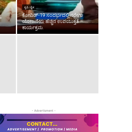
ಕೃಷಿ - ರೈತ
ೆ
ಕೋವಿಡ್-19 ಸಂದರ್ಭದಲ್ಲಿ ನರೇಗಾ
ಯೋಜನೆಯ ಹೆಚ್ಚಿನ ಉಪಯುಕ್ತತೆ –
ಕಾರ್ಯಕ್ರಮ.
- Advertisment -