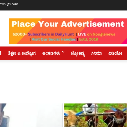
ews-lgs.com
ಡೆ
ಶಿಕ್ಷಣ & ಉದ್ಯೋಗ
ಅಂಕಣಗಳು
ಜ್ಯೋತಿಷ್ಯ
ಸಿನಿಮಾ
ವಿಡಿಯೋ