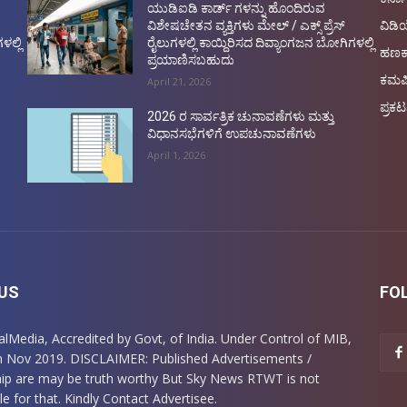
ಯುಡಿಐಡಿ ಕಾರ್ಡ್ ಗಳನ್ನು ಹೊಂದಿರುವ
ವಿಡ
ವಿಶೇಷಚೇತನ ವ್ಯಕ್ತಿಗಳು ಮೇಲ್ / ಎಕ್ಸ್ ಪ್ರೆಸ್
ಳಲ್ಲಿ
ರೈಲುಗಳಲ್ಲಿ ಕಾಯ್ದಿರಿಸದ ದಿವ್ಯಾಂಗಜನ ಬೋಗಿಗಳಲ್ಲಿ
ಹಣಕ
ಪ್ರಯಾಣಿಸಬಹುದು
ಕಮರ
April 21, 2026
ಪ್ರಕಟ
2026 ರ ಸಾರ್ವತ್ರಿಕ ಚುನಾವಣೆಗಳು ಮತ್ತು
ವಿಧಾನಸಭೆಗಳಿಗೆ ಉಪಚುನಾವಣೆಗಳು
April 1, 2026
US
FO
italMedia, Accredited by Govt, of India. Under Control of MIB,
m Nov 2019. DISCLAIMER: Published Advertisements /
ip are may be truth worthy But Sky News RTWT is not
e for that. Kindly Contact Advertisee.