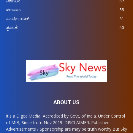
ವಿಡಿಯೋ
87
ಹಣಕಾಸು
58
ಕಮರ್ಷೀಯಲ್
51
ಪ್ರಕಟಣೆ
50
ABOUT US
It's a DigitalMedia, Accredited by Govt, of India. Under Control
of MIB, Since from Nov 2019. DISCLAIMER: Published
Advertisements / Sponsorship are may be truth worthy But Sky