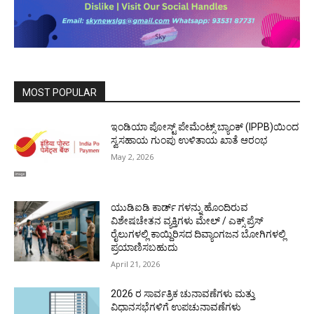
MOST POPULAR
ಇಂಡಿಯಾ ಪೋಸ್ಟ್ ಪೇಮೆಂಟ್ಸ್ ಬ್ಯಾಂಕ್ (IPPB)ಯಿಂದ
ಸ್ವಸಹಾಯ ಗುಂಪು ಉಳಿತಾಯ ಖಾತೆ ಆರಂಭ
May 2, 2026
ಯುಡಿಐಡಿ ಕಾರ್ಡ್ ಗಳನ್ನು ಹೊಂದಿರುವ
ವಿಶೇಷಚೇತನ ವ್ಯಕ್ತಿಗಳು ಮೇಲ್ / ಎಕ್ಸ್ ಪ್ರೆಸ್
ರೈಲುಗಳಲ್ಲಿ ಕಾಯ್ದಿರಿಸದ ದಿವ್ಯಾಂಗಜನ ಬೋಗಿಗಳಲ್ಲಿ
ಪ್ರಯಾಣಿಸಬಹುದು
April 21, 2026
2026 ರ ಸಾರ್ವತ್ರಿಕ ಚುನಾವಣೆಗಳು ಮತ್ತು
ವಿಧಾನಸಭೆಗಳಿಗೆ ಉಪಚುನಾವಣೆಗಳು