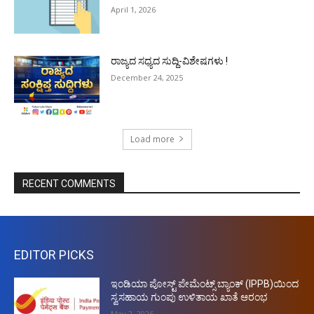
April 1, 2026
ರಾಜ್ಯದ ಸಧ್ಯದ ಸುದ್ದಿ-ವಿಶೇಷಗಳು !
December 24, 2025
Load more
RECENT COMMENTS
EDITOR PICKS
ಇಂಡಿಯಾ ಪೋಸ್ಟ್ ಪೇಮೆಂಟ್ಸ್ ಬ್ಯಾಂಕ್ (IPPB)ಯಿಂದ
ಸ್ವಸಹಾಯ ಗುಂಪು ಉಳಿತಾಯ ಖಾತೆ ಆರಂಭ
May 2, 2026