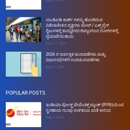
ಯುಡಿಐಡಿ ಕಾರ್ಡ್ ಗಳನ್ನು ಹೊಂದಿರುವ
ವಿಶೇಷಚೇತನ ವ್ಯಕ್ತಿಗಳು ಮೇಲ್ / ಎಕ್ಸ್ ಪ್ರೆಸ್
ರೈಲುಗಳಲ್ಲಿ ಕಾಯ್ದಿರಿಸದ ದಿವ್ಯಾಂಗಜನ ಬೋಗಿಗಳಲ್ಲಿ
ಪ್ರಯಾಣಿಸಬಹುದು
April 21, 2026
2026 ರ ಸಾರ್ವತ್ರಿಕ ಚುನಾವಣೆಗಳು ಮತ್ತು
ವಿಧಾನಸಭೆಗಳಿಗೆ ಉಪಚುನಾವಣೆಗಳು
April 1, 2026
POPULAR POSTS
ಇಂಡಿಯಾ ಪೋಸ್ಟ್ ಪೇಮೆಂಟ್ಸ್ ಬ್ಯಾಂಕ್ (IPPB)ಯಿಂದ
ಸ್ವಸಹಾಯ ಗುಂಪು ಉಳಿತಾಯ ಖಾತೆ ಆರಂಭ
May 2, 2026