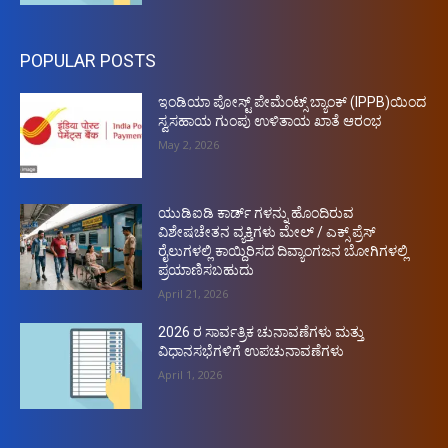
POPULAR POSTS
ಇಂಡಿಯಾ ಪೋಸ್ಟ್ ಪೇಮೆಂಟ್ಸ್ ಬ್ಯಾಂಕ್ (IPPB)ಯಿಂದ
ಸ್ವಸಹಾಯ ಗುಂಪು ಉಳಿತಾಯ ಖಾತೆ ಆರಂಭ
May 2, 2026
ಯುಡಿಐಡಿ ಕಾರ್ಡ್ ಗಳನ್ನು ಹೊಂದಿರುವ
ವಿಶೇಷಚೇತನ ವ್ಯಕ್ತಿಗಳು ಮೇಲ್ / ಎಕ್ಸ್ ಪ್ರೆಸ್
ರೈಲುಗಳಲ್ಲಿ ಕಾಯ್ದಿರಿಸದ ದಿವ್ಯಾಂಗಜನ ಬೋಗಿಗಳಲ್ಲಿ
ಪ್ರಯಾಣಿಸಬಹುದು
April 21, 2026
2026 ರ ಸಾರ್ವತ್ರಿಕ ಚುನಾವಣೆಗಳು ಮತ್ತು
ವಿಧಾನಸಭೆಗಳಿಗೆ ಉಪಚುನಾವಣೆಗಳು
April 1, 2026