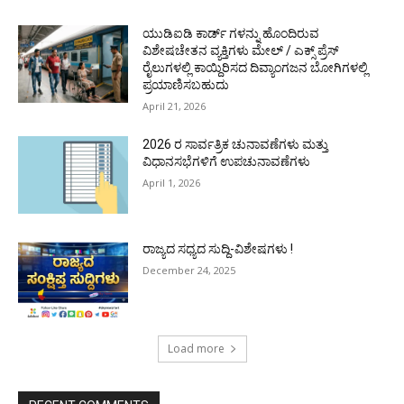
ಯುಡಿಐಡಿ ಕಾರ್ಡ್ ಗಳನ್ನು ಹೊಂದಿರುವ
ವಿಶೇಷಚೇತನ ವ್ಯಕ್ತಿಗಳು ಮೇಲ್ / ಎಕ್ಸ್ ಪ್ರೆಸ್
ರೈಲುಗಳಲ್ಲಿ ಕಾಯ್ದಿರಿಸದ ದಿವ್ಯಾಂಗಜನ ಬೋಗಿಗಳಲ್ಲಿ
ಪ್ರಯಾಣಿಸಬಹುದು
April 21, 2026
2026 ರ ಸಾರ್ವತ್ರಿಕ ಚುನಾವಣೆಗಳು ಮತ್ತು
ವಿಧಾನಸಭೆಗಳಿಗೆ ಉಪಚುನಾವಣೆಗಳು
April 1, 2026
ರಾಜ್ಯದ ಸಧ್ಯದ ಸುದ್ದಿ-ವಿಶೇಷಗಳು !
December 24, 2025
Load more