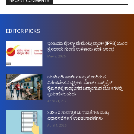
RECENT COMMENTS
EDITOR PICKS
ಇಂಡಿಯಾ ಪೋಸ್ಟ್ ಪೇಮೆಂಟ್ಸ್ ಬ್ಯಾಂಕ್ (IPPB)ಯಿಂದ
ಸ್ವಸಹಾಯ ಗುಂಪು ಉಳಿತಾಯ ಖಾತೆ ಆರಂಭ
May 2, 2026
ಯುಡಿಐಡಿ ಕಾರ್ಡ್ ಗಳನ್ನು ಹೊಂದಿರುವ
ವಿಶೇಷಚೇತನ ವ್ಯಕ್ತಿಗಳು ಮೇಲ್ / ಎಕ್ಸ್ ಪ್ರೆಸ್
ರೈಲುಗಳಲ್ಲಿ ಕಾಯ್ದಿರಿಸದ ದಿವ್ಯಾಂಗಜನ ಬೋಗಿಗಳಲ್ಲಿ
ಪ್ರಯಾಣಿಸಬಹುದು
April 21, 2026
2026 ರ ಸಾರ್ವತ್ರಿಕ ಚುನಾವಣೆಗಳು ಮತ್ತು
ವಿಧಾನಸಭೆಗಳಿಗೆ ಉಪಚುನಾವಣೆಗಳು
April 1, 2026