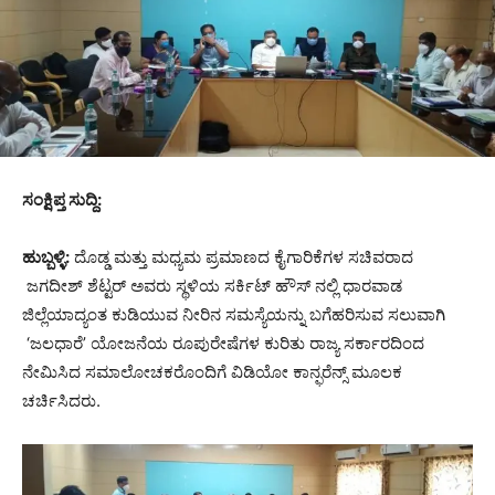
ಸಂಕ್ಷಿಪ್ತ ಸುದ್ದಿ:
ಹುಬ್ಬಳ್ಳಿ:
ದೊಡ್ಡ ಮತ್ತು ಮಧ್ಯಮ ಪ್ರಮಾಣದ ಕೈಗಾರಿಕೆಗಳ ಸಚಿವರಾದ
ಜಗದೀಶ್‌ ಶೆಟ್ಟರ್‌ ಅವರು ಸ್ಥಳಿಯ ಸರ್ಕಿಟ್ ಹೌಸ್ ನಲ್ಲಿ ಧಾರವಾಡ
ಜಿಲ್ಲೆಯಾದ್ಯಂತ ಕುಡಿಯುವ ನೀರಿನ ಸಮಸ್ಯೆಯನ್ನು ಬಗೆಹರಿಸುವ ಸಲುವಾಗಿ
‘ಜಲಧಾರೆ’ ಯೋಜನೆಯ ರೂಪುರೇಷೆಗಳ ಕುರಿತು ರಾಜ್ಯ ಸರ್ಕಾರದಿಂದ
ನೇಮಿಸಿದ ಸಮಾಲೋಚಕರೊಂದಿಗೆ ವಿಡಿಯೋ ಕಾನ್ಫರೆನ್ಸ್ ಮೂಲಕ
ಚರ್ಚಿಸಿದರು.