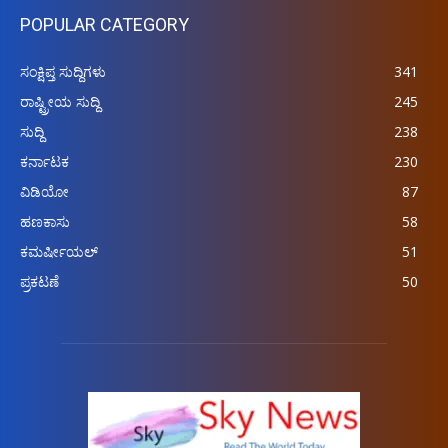
POPULAR CATEGORY
ಸಂಕ್ಷಿಪ್ತ ಸುದ್ದಿಗಳು
341
ರಾಷ್ಟ್ರೀಯ ಸುದ್ದಿ
245
ಸುದ್ದಿ
238
ಕರ್ನಾಟಕ
230
ವಿಡಿಯೋ
87
ಹಣಕಾಸು
58
ಕಮರ್ಷೀಯಲ್
51
ಪ್ರಕಟಣೆ
50