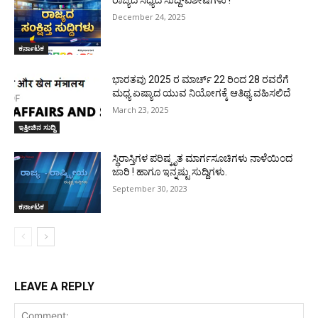
December 24, 2025
ಕರ್ನಾಟಕ
ಭಾರತವು 2025 ರ ಮಾರ್ಚ್ 22 ರಿಂದ 28 ರವರೆಗೆ
ಮಧ್ಯ ಏಷ್ಯಾದ ಯುವ ನಿಯೋಗಕ್ಕೆ ಆತಿಥ್ಯ ವಹಿಸಲಿದೆ
March 23, 2025
ಇತ್ತೀಚಿನ ಸುದ್ದಿ
ಸ್ಥಿರಾಸ್ತಿಗಳ ಪರಿಷ್ಕೃತ ಮಾರ್ಗಸೂಚಿಗಳು ನಾಳೆಯಿಂದ
ಜಾರಿ ! ಹಾಗೂ ಇನ್ನಷ್ಟು ಸುದ್ದಿಗಳು.
September 30, 2023
ಕರ್ನಾಟಕ
LEAVE A REPLY