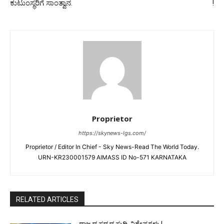
ಕುಟುಂಸ್ಥರಿಗೆ ಸಾಂತ್ವಾನ.
!
Proprietor
https://skynews-lgs.com/
Proprietor / Editor In Chief - Sky News-Read The World Today.
URN-KR230001579 AIMASS ID No-571 KARNATAKA
RELATED ARTICLES
ರಾಜ್ಯದ ಸಧ್ಯದ ಸುದ್ದಿ-ವಿಶೇಷಗಳು !