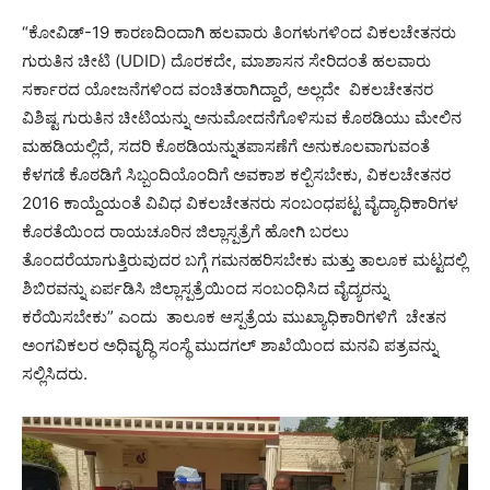
“ಕೋವಿಡ್-‌19 ಕಾರಣದಿಂದಾಗಿ ಹಲವಾರು ತಿಂಗಳುಗಳಿಂದ ವಿಕಲಚೇತನರು
ಗುರುತಿನ ಚೀಟಿ (UDID) ದೊರಕದೇ, ಮಾಶಾಸನ ಸೇರಿದಂತೆ ಹಲವಾರು
ಸರ್ಕಾರದ ಯೋಜನೆಗಳಿಂದ ವಂಚಿತರಾಗಿದ್ದಾರೆ, ಅಲ್ಲದೇ ವಿಕಲಚೇತನರ
ವಿಶಿಷ್ಟ ಗುರುತಿನ ಚೀಟಿಯನ್ನು ಅನುಮೋದನೆಗೊಳಿಸುವ ಕೊಠಡಿಯು ಮೇಲಿನ
ಮಹಡಿಯಲ್ಲಿದೆ, ಸದರಿ ಕೊಠಡಿಯನ್ನುತಪಾಸಣೆಗೆ ಅನುಕೂಲವಾಗುವಂತೆ
ಕೆಳಗಡೆ ಕೊಠಡಿಗೆ ಸಿಬ್ಬಂದಿಯೊಂದಿಗೆ ಅವಕಾಶ ಕಲ್ಪಿಸಬೇಕು, ವಿಕಲಚೇತನರ
2016 ಕಾಯ್ದೆಯಂತೆ ವಿವಿಧ ವಿಕಲಚೇತನರು ಸಂಬಂಧಪಟ್ಟ ವೈದ್ಯಾಧಿಕಾರಿಗಳ
ಕೊರತೆಯಿಂದ ರಾಯಚೂರಿನ ಜಿಲ್ಲಾಸ್ಪತ್ರೆಗೆ ಹೋಗಿ ಬರಲು
ತೊಂದರೆಯಾಗುತ್ತಿರುವುದರ ಬಗ್ಗೆ ಗಮನಹರಿಸಬೇಕು ಮತ್ತು ತಾಲೂಕ ಮಟ್ಟದಲ್ಲಿ
ಶಿಬಿರವನ್ನು ಏರ್ಪಡಿಸಿ ಜಿಲ್ಲಾಸ್ಪತ್ರೆಯಿಂದ ಸಂಬಂಧಿಸಿದ ವೈದ್ಯರನ್ನು
ಕರೆಯಿಸಬೇಕು” ಎಂದು ತಾಲೂಕ ಆಸ್ಪತ್ರೆಯ ಮುಖ್ಯಾಧಿಕಾರಿಗಳಿಗೆ ಚೇತನ
ಅಂಗವಿಕಲರ ಅಧಿವೃದ್ಧಿ ಸಂಸ್ಥೆ ಮುದಗಲ್‌ ಶಾಖೆಯಿಂದ ಮನವಿ ಪತ್ರವನ್ನು
ಸಲ್ಲಿಸಿದರು.