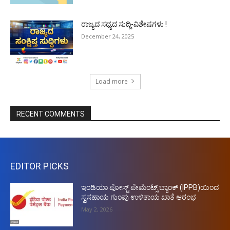
ರಾಜ್ಯದ ಸಧ್ಯದ ಸುದ್ದಿ-ವಿಶೇಷಗಳು !
December 24, 2025
Load more
RECENT COMMENTS
EDITOR PICKS
ಇಂಡಿಯಾ ಪೋಸ್ಟ್ ಪೇಮೆಂಟ್ಸ್ ಬ್ಯಾಂಕ್ (IPPB)ಯಿಂದ
ಸ್ವಸಹಾಯ ಗುಂಪು ಉಳಿತಾಯ ಖಾತೆ ಆರಂಭ
May 2, 2026