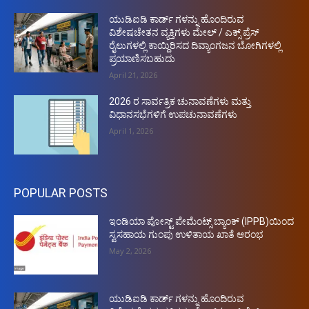
ಯುಡಿಐಡಿ ಕಾರ್ಡ್ ಗಳನ್ನು ಹೊಂದಿರುವ
ವಿಶೇಷಚೇತನ ವ್ಯಕ್ತಿಗಳು ಮೇಲ್ / ಎಕ್ಸ್ ಪ್ರೆಸ್
ರೈಲುಗಳಲ್ಲಿ ಕಾಯ್ದಿರಿಸದ ದಿವ್ಯಾಂಗಜನ ಬೋಗಿಗಳಲ್ಲಿ
ಪ್ರಯಾಣಿಸಬಹುದು
April 21, 2026
2026 ರ ಸಾರ್ವತ್ರಿಕ ಚುನಾವಣೆಗಳು ಮತ್ತು
ವಿಧಾನಸಭೆಗಳಿಗೆ ಉಪಚುನಾವಣೆಗಳು
April 1, 2026
POPULAR POSTS
ಇಂಡಿಯಾ ಪೋಸ್ಟ್ ಪೇಮೆಂಟ್ಸ್ ಬ್ಯಾಂಕ್ (IPPB)ಯಿಂದ
ಸ್ವಸಹಾಯ ಗುಂಪು ಉಳಿತಾಯ ಖಾತೆ ಆರಂಭ
May 2, 2026
ಯುಡಿಐಡಿ ಕಾರ್ಡ್ ಗಳನ್ನು ಹೊಂದಿರುವ