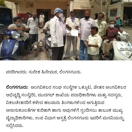
ವರದಿಗಾರರು: ಸುರೇಶ ಹಿರೇಮಠ, ಲಿಂಗಸಗೂರು.
ಲಿಂಗಸಗೂರು:
ಅಂಗವಿಕಲರ ಸಂಘ ಸಂಸ್ಥೆಗಳ ಒಕ್ಕೂಟ, ಚೇತನ ಅಂಗವಿಕಲರ
ಅಭಿವೃದ್ಧಿ ಸಂಸ್ಥೆ(ರಿ), ಮುದಗಲ್ ಶಾಖೆಯ ಪದಾಧಿಕಾರಿಗಳು ಮತ್ತು ಸದಸ್ಯರು,
ವಿಕಲಚೇತನರಿಗೆ ಕಳೇದ ಹಲವಾರು ತಿಂಗಳುಗಳಿಂದ ಆಗುತ್ತಿರುವ
ಅನಾನುಕೂಲತೆಗಳ ಕುರಿತಾಗಿ ಹಾಗು ಅವುಗಳಿಗೆ ಸ್ಪಂದಿಸಲು ತಾಲೂಕ ಮುಖ್ಯ
ವೈದ್ಯಾಧಿಕಾರಿಗಳು, ಉಪ ವಿಭಾಗ ಆಸ್ಪತ್ರೆ ಲಿಂಗಸಗೂರು ಇವರಿಗೆ ಮನವಿಯನ್ನು
ಸಲ್ಲಿಸಿದರು.