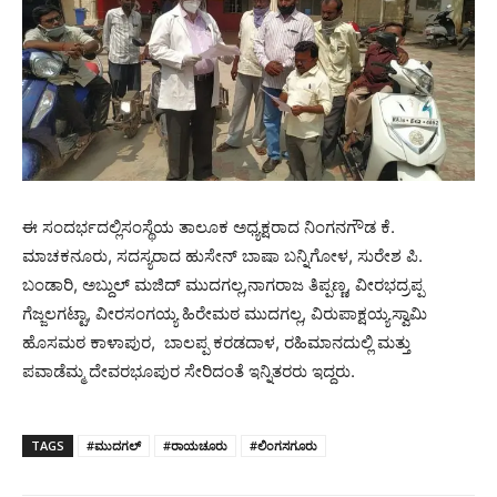
ಈ ಸಂದರ್ಭದಲ್ಲಿಸಂಸ್ಥೆಯ ತಾಲೂಕ ಅಧ್ಯಕ್ಷರಾದ ನಿಂಗನಗೌಡ ಕೆ.
ಮಾಚಕನೂರು, ಸದಸ್ಯರಾದ ಹುಸೇನ್‌ ಬಾಷಾ ಬನ್ನಿಗೋಳ, ಸುರೇಶ ಪಿ.
ಬಂಡಾರಿ, ಅಬ್ದುಲ್‌ ಮಜಿದ್‌ ಮುದಗಲ್ಲ,ನಾಗರಾಜ ತಿಪ್ಪಣ್ಣ, ವೀರಭದ್ರಪ್ಪ
ಗೆಜ್ಜಲಗಟ್ಟಾ, ವೀರಸಂಗಯ್ಯ ಹಿರೇಮಠ ಮುದಗಲ್ಲ, ವಿರುಪಾಕ್ಷಯ್ಯಸ್ವಾಮಿ
ಹೊಸಮಠ ಕಾಳಾಪುರ, ಬಾಲಪ್ಪ ಕರಡದಾಳ, ರಹಿಮಾನದುಲ್ಲಿ ಮತ್ತು
ಪವಾಡೆಮ್ಮ ದೇವರಭೂಪುರ ಸೇರಿದಂತೆ ಇನ್ನಿತರರು ಇದ್ದರು.
TAGS
#ಮುದಗಲ್‌
#ರಾಯಚೂರು
#ಲಿಂಗಸಗೂರು