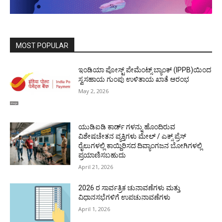
MOST POPULAR
ಇಂಡಿಯಾ ಪೋಸ್ಟ್ ಪೇಮೆಂಟ್ಸ್ ಬ್ಯಾಂಕ್ (IPPB)ಯಿಂದ
ಸ್ವಸಹಾಯ ಗುಂಪು ಉಳಿತಾಯ ಖಾತೆ ಆರಂಭ
May 2, 2026
ಯುಡಿಐಡಿ ಕಾರ್ಡ್ ಗಳನ್ನು ಹೊಂದಿರುವ
ವಿಶೇಷಚೇತನ ವ್ಯಕ್ತಿಗಳು ಮೇಲ್ / ಎಕ್ಸ್ ಪ್ರೆಸ್
ರೈಲುಗಳಲ್ಲಿ ಕಾಯ್ದಿರಿಸದ ದಿವ್ಯಾಂಗಜನ ಬೋಗಿಗಳಲ್ಲಿ
ಪ್ರಯಾಣಿಸಬಹುದು
April 21, 2026
2026 ರ ಸಾರ್ವತ್ರಿಕ ಚುನಾವಣೆಗಳು ಮತ್ತು
ವಿಧಾನಸಭೆಗಳಿಗೆ ಉಪಚುನಾವಣೆಗಳು
April 1, 2026