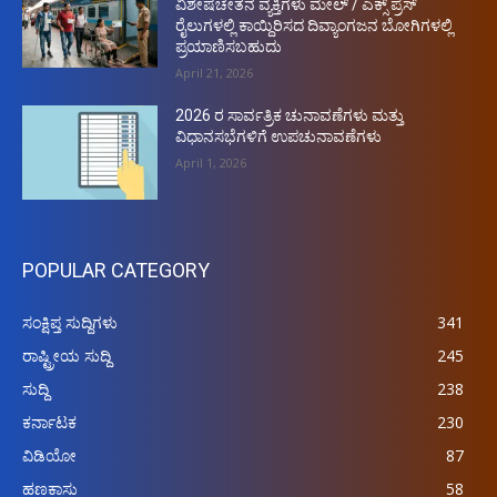
ವಿಶೇಷಚೇತನ ವ್ಯಕ್ತಿಗಳು ಮೇಲ್ / ಎಕ್ಸ್ ಪ್ರೆಸ್
ರೈಲುಗಳಲ್ಲಿ ಕಾಯ್ದಿರಿಸದ ದಿವ್ಯಾಂಗಜನ ಬೋಗಿಗಳಲ್ಲಿ
ಪ್ರಯಾಣಿಸಬಹುದು
April 21, 2026
2026 ರ ಸಾರ್ವತ್ರಿಕ ಚುನಾವಣೆಗಳು ಮತ್ತು
ವಿಧಾನಸಭೆಗಳಿಗೆ ಉಪಚುನಾವಣೆಗಳು
April 1, 2026
POPULAR CATEGORY
ಸಂಕ್ಷಿಪ್ತ ಸುದ್ದಿಗಳು
341
ರಾಷ್ಟ್ರೀಯ ಸುದ್ದಿ
245
ಸುದ್ದಿ
238
ಕರ್ನಾಟಕ
230
ವಿಡಿಯೋ
87
ಹಣಕಾಸು
58