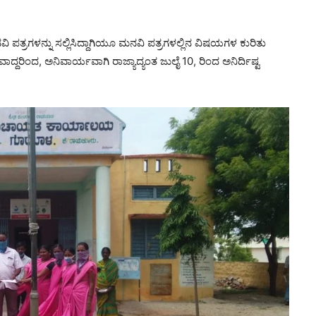
ಿ ಪತ್ರಗಳನ್ನು ಸಲ್ಲಿಸಿದ್ದಾಗಿಯೂ ಮನವಿ ಪತ್ರಗಳಲ್ಲಿನ ವಿಷಯಗಳ ಕುರಿತು
ಾದ್ದರಿಂದ, ಅನಿವಾರ್ಯವಾಗಿ ರಾಜ್ಯಾದ್ಯಂತ ಜುಲೈ 10, ರಿಂದ ಅನಿರ್ದಿಷ್ಟ