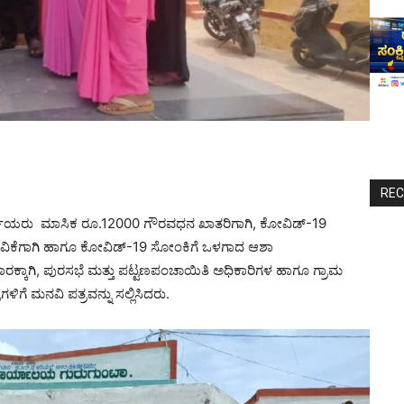
RE
್ತೆಯರು ಮಾಸಿಕ ರೂ.12000 ಗೌರವಧನ ಖಾತರಿಗಾಗಿ, ಕೋವಿಡ್-‌19
ೀಡುವಿಕೆಗಾಗಿ ಹಾಗೂ ಕೋವಿಡ್-‌19 ಸೋಂಕಿಗೆ ಒಳಗಾದ ಆಶಾ
ಾರಕ್ಕಾಗಿ, ಪುರಸಭೆ ಮತ್ತು ಪಟ್ಟಣಪಂಚಾಯಿತಿ ಅಧಿಕಾರಿಗಳ ಹಾಗೂ ಗ್ರಾಮ
ಳಿಗೆ ಮನವಿ ಪತ್ರವನ್ನು ಸಲ್ಲಿಸಿದರು.