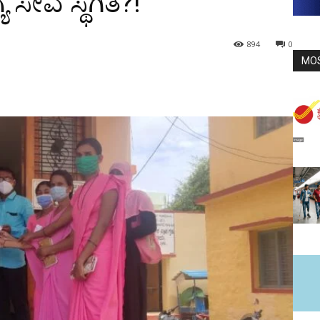
ೇವೆ ಸ್ಥಗಿತ?!
894
0
MO