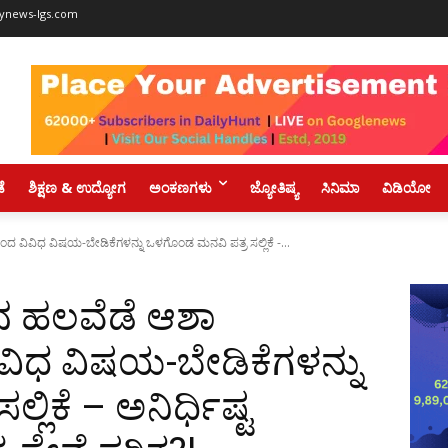
ynews-lgs.com
ಡೆ
ಶಿಕ್ಷಣ & ಉದ್ಯೋಗ
ಅಂಕಣಗಳು
ಜ್ಯೋತಿಷ್ಯ
ಸಿನಿಮಾ
ವಿಡಿಯೋ
ವಿವಿಧ ವಿಷಯ-ಬೇಡಿಕೆಗಳನ್ನು ಒಳಗೊಂಡ ಮನವಿ ಪತ್ರ ಸಲ್ಲಿಕೆ -...
ನ ಹಲವೆಡೆ ಆಶಾ
ವಿಧ ವಿಷಯ-ಬೇಡಿಕೆಗಳನ್ನು
ಿಕೆ – ಅನಿರ್ಧಿಷ್ಟ