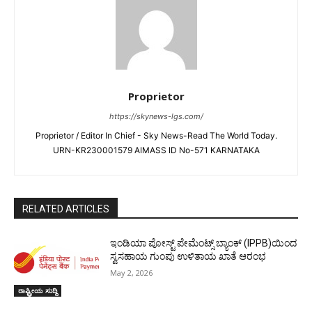
Proprietor
https://skynews-lgs.com/
Proprietor / Editor In Chief - Sky News-Read The World Today.
URN-KR230001579 AIMASS ID No-571 KARNATAKA
RELATED ARTICLES
ಇಂಡಿಯಾ ಪೋಸ್ಟ್ ಪೇಮೆಂಟ್ಸ್ ಬ್ಯಾಂಕ್ (IPPB)ಯಿಂದ
ಸ್ವಸಹಾಯ ಗುಂಪು ಉಳಿತಾಯ ಖಾತೆ ಆರಂಭ
May 2, 2026
ರಾಷ್ಟ್ರೀಯ ಸುದ್ದಿ