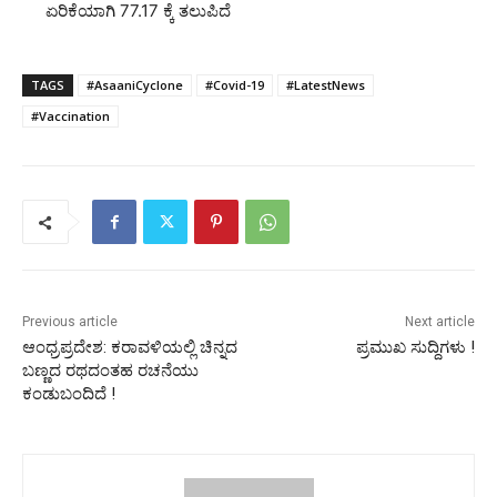
ಏರಿಕೆಯಾಗಿ 77.17 ಕ್ಕೆ ತಲುಪಿದೆ
TAGS
#AsaaniCyclone
#Covid-19
#LatestNews
#Vaccination
Previous article
Next article
ಆಂಧ್ರಪ್ರದೇಶ: ಕರಾವಳಿಯಲ್ಲಿ ಚಿನ್ನದ
ಪ್ರಮುಖ ಸುದ್ದಿಗಳು !
ಬಣ್ಣದ ರಥದಂತಹ ರಚನೆಯು
ಕಂಡುಬಂದಿದೆ !