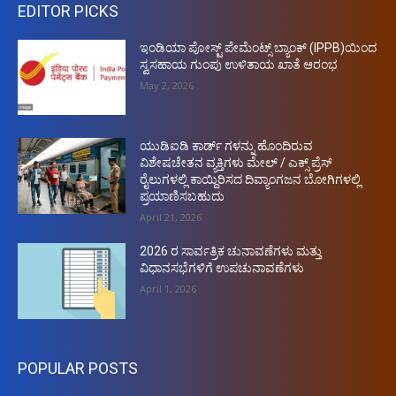
EDITOR PICKS
ಇಂಡಿಯಾ ಪೋಸ್ಟ್ ಪೇಮೆಂಟ್ಸ್ ಬ್ಯಾಂಕ್ (IPPB)ಯಿಂದ
ಸ್ವಸಹಾಯ ಗುಂಪು ಉಳಿತಾಯ ಖಾತೆ ಆರಂಭ
May 2, 2026
ಯುಡಿಐಡಿ ಕಾರ್ಡ್ ಗಳನ್ನು ಹೊಂದಿರುವ
ವಿಶೇಷಚೇತನ ವ್ಯಕ್ತಿಗಳು ಮೇಲ್ / ಎಕ್ಸ್ ಪ್ರೆಸ್
ರೈಲುಗಳಲ್ಲಿ ಕಾಯ್ದಿರಿಸದ ದಿವ್ಯಾಂಗಜನ ಬೋಗಿಗಳಲ್ಲಿ
ಪ್ರಯಾಣಿಸಬಹುದು
April 21, 2026
2026 ರ ಸಾರ್ವತ್ರಿಕ ಚುನಾವಣೆಗಳು ಮತ್ತು
ವಿಧಾನಸಭೆಗಳಿಗೆ ಉಪಚುನಾವಣೆಗಳು
April 1, 2026
POPULAR POSTS