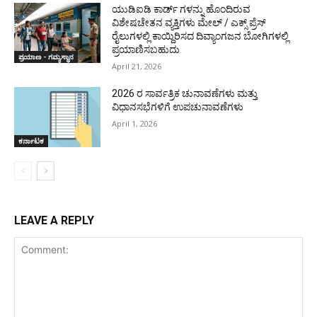
ಯುಡಿಐಡಿ ಕಾರ್ಡ್ ಗಳನ್ನು ಹೊಂದಿರುವ
ವಿಶೇಷಚೇತನ ವ್ಯಕ್ತಿಗಳು ಮೇಲ್ / ಎಕ್ಸ್ ಪ್ರೆಸ್
ರೈಲುಗಳಲ್ಲಿ ಕಾಯ್ದಿರಿಸದ ದಿವ್ಯಾಂಗಜನ ಬೋಗಿಗಳಲ್ಲಿ
ಪ್ರಯಾಣಿಸಬಹುದು
ಪ್ರಯಾಣ - ಗಮ್ಯಸ್ಥಾನ
April 21, 2026
2026 ರ ಸಾರ್ವತ್ರಿಕ ಚುನಾವಣೆಗಳು ಮತ್ತು
ವಿಧಾನಸಭೆಗಳಿಗೆ ಉಪಚುನಾವಣೆಗಳು
April 1, 2026
ಕರ್ನಾಟಕ
LEAVE A REPLY