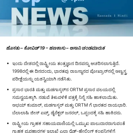
ಹೊಸತು – ಕೋವಿಡ್‌ 19 – ಹಣಕಾಸು –
ಅಸಾನಿ
ಚಂಡಮಾರುತ
ಇಂದು ದೇಶದಲ್ಲಿ ರಾಷ್ಟ್ರೀಯ ತಂತ್ರಜ್ಞಾನ ದಿನವನ್ನು ಆಚರಿಸಲಾಗುತ್ತಿದೆ.
1998ರಲ್ಲಿ ಈ ದಿನದಂದು, ಭಾರತವು ರಾಜಸ್ಥಾನದ ಪೋಖ್ರಾನ್‌ನಲ್ಲಿ ಅಣ್ವಸ್ತ್ರ
ಪರೀಕ್ಷೆಯನ್ನು ಯಶಸ್ವಿಯಾಗಿ ನಡೆಸಿತು.
ಪ್ರಸಾರ ಭಾರತಿ ಮತ್ತು ಮಡಗಾಸ್ಕರ್‌ನ ORTM ಪ್ರಸಾರ ವಲಯದಲ್ಲಿ
ಸಮನ್ವಯಕ್ಕಾಗಿ. ನಡುವೆ ತಿಳುವಳಿಕೆ ಪತ್ರಕ್ಕೆ ನಿನ್ನೆ ಸಹಿ ಹಾಕಲಾಯಿತು.
ಅಭಯ್ ಕುಮಾರ್, ಮಡಗಾಸ್ಕರ್ ಮತ್ತು ORTM ಗೆ ಭಾರತದ ರಾಯಭಾರಿ.
ಬೆಲಾಲಾಹಿ ಜೀನ್ ಐವ್ಸ್, ಡೈರೆಕ್ಟರ್ ಜನರಲ್, ಒಪ್ಪಂದಕ್ಕೆ ಸಹಿ ಹಾಕಿದರು.
ರಾಷ್ಟ್ರೀಯ ಗ್ರಾಹಕ ಸಹಾಯವಾಣಿಯಲ್ಲಿ ಒಮ್ಮುಖ ಪಾಲುದಾರರಾಗುವಂತೆ
ಗ್ರಾಹಕ ವ್ಯವಹಾರಗಳ ಇಲಾಖೆ ಎಲ್ಲಾ ರೈಡ್-ಹೇಲಿಂಗ್ ಕಂಪನಿಗಳಿಗೆ