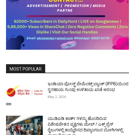
MOST POPULAR
ಇಂಡಿಯಾ ಪೋಸ್ಟ್ ಪೇಮೆಂಟ್ಸ್ ಬ್ಯಾಂಕ್ (IPPB)ಯಿಂದ
ಸ್ವಸಹಾಯ ಗುಂಪು ಉಳಿತಾಯ ಖಾತೆ ಆರಂಭ
May 2, 2026
ಯುಡಿಐಡಿ ಕಾರ್ಡ್ ಗಳನ್ನು ಹೊಂದಿರುವ
ವಿಶೇಷಚೇತನ ವ್ಯಕ್ತಿಗಳು ಮೇಲ್ / ಎಕ್ಸ್ ಪ್ರೆಸ್
ರೈಲುಗಳಲ್ಲಿ ಕಾಯ್ದಿರಿಸದ ದಿವ್ಯಾಂಗಜನ ಬೋಗಿಗಳಲ್ಲಿ