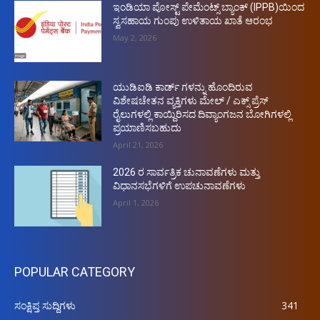
ಇಂಡಿಯಾ ಪೋಸ್ಟ್ ಪೇಮೆಂಟ್ಸ್ ಬ್ಯಾಂಕ್ (IPPB)ಯಿಂದ
ಸ್ವಸಹಾಯ ಗುಂಪು ಉಳಿತಾಯ ಖಾತೆ ಆರಂಭ
May 2, 2026
ಯುಡಿಐಡಿ ಕಾರ್ಡ್ ಗಳನ್ನು ಹೊಂದಿರುವ
ವಿಶೇಷಚೇತನ ವ್ಯಕ್ತಿಗಳು ಮೇಲ್ / ಎಕ್ಸ್ ಪ್ರೆಸ್
ರೈಲುಗಳಲ್ಲಿ ಕಾಯ್ದಿರಿಸದ ದಿವ್ಯಾಂಗಜನ ಬೋಗಿಗಳಲ್ಲಿ
ಪ್ರಯಾಣಿಸಬಹುದು
April 21, 2026
2026 ರ ಸಾರ್ವತ್ರಿಕ ಚುನಾವಣೆಗಳು ಮತ್ತು
ವಿಧಾನಸಭೆಗಳಿಗೆ ಉಪಚುನಾವಣೆಗಳು
April 1, 2026
POPULAR CATEGORY
ಸಂಕ್ಷಿಪ್ತ ಸುದ್ದಿಗಳು
341