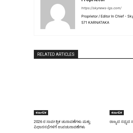
https://skynews-lgs.com/
Proprietor / Editor In Chief
571 KARNATAKA
RELATED ARTICLES
ಕರ್ನಾಟಕ
ಕರ್ನಾಟಕ
2026 ರ ಸಾರ್ವತ್ರಿಕ ಚುನಾವಣೆಗಳು ಮತ್ತು
ರಾಜ್ಯದ ಸಧ್ಯದ ಸ
ವಿಧಾನಸಭೆಗಳಿಗೆ ಉಪಚುನಾವಣೆಗಳು