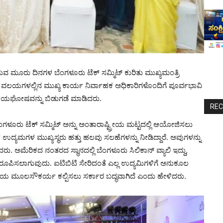
ುವ ಮೂರು ದಿನಗಳ ಬೆಂಗಳೂರು ಟೆಕ್ ಸಮ್ಮಿಟ್ ಕುರಿತು ಮುಖ್ಯಮಂತ್ರಿ
 ವಲಯಗಳಲ್ಲಿನ ಮುಖ್ಯ ಕಾರ್ಯ ನಿರ್ವಾಹಕ ಅಧಿಕಾರಿಗಳೊಂದಿಗೆ ಪೂರ್ವಭಾವಿ
ತ ಧ್ಯೇಯಘೋಷವನ್ನು ಬಿಡುಗಡೆ ಮಾಡಿದರು.
RE
ಂಗಳೂರು ಟೆಕ್ ಸಮ್ಮಿಟ್ ಅನ್ನು ಅಂತಾರಾಷ್ಟ್ರೀಯ ಮಟ್ಟದಲ್ಲಿ ಆಯೋಜಿಸಲು
ಉದ್ಯಮಗಳ ಮುಖ್ಯಸ್ಥರು ಹತ್ತು ಹಲವು ಸಲಹೆಗಳನ್ನು ನೀಡಿದ್ದಾರೆ. ಅವುಗಳನ್ನು
ಂದರು. ಅಮೆರಿಕದ ನಂತರದ ಸ್ಥಾನದಲ್ಲಿ ಬೆಂಗಳೂರು ಸಿಲಿಕಾನ್ ವ್ಯಾಲಿ ಇದ್ದು,
 ರೂಪಿಸಲಾಗುವುದು. ಐಟಿಬಿಟಿ ಸೇರಿದಂತೆ ಎಲ್ಲ ಉದ್ಯಮಿಗಳಿಗೆ ಅನುಕೂಲ
್ಲ ರೀತಿಯ ಮೂಲಸೌಕರ್ಯ ಕಲ್ಪಿಸಲು ಸರ್ಕಾರ ಬದ್ಧವಾಗಿದೆ ಎಂದು ಹೇಳಿದರು.