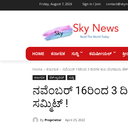
Friday, August 7, 2026
Sign in / Join
contact@skyn
HOME
ಕರ್ನಾಟಕ
ಸುದ್ದಿ
ಕಮರ್ಷೀಯಲ್
ಕ್ರೀ
Home
ಕರ್ನಾಟಕ
ನವೆಂಬರ್ 16ರಿಂದ 3 ದಿನಗಳ ಕಾಲ ಬೆಂಗಳೂರು ಟೆಕ್ ಸ
ಕರ್ನಾಟಕ
ಟೆಕ್-ಗ್ಯಾಜೇಟ್
ಸುದ್ದಿ
ನವೆಂಬರ್ 16ರಿಂದ 3 ದ
ಸಮ್ಮಿಟ್ !
By
Proprietor
April 25, 2022