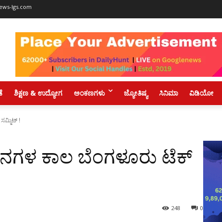
ews-lgs.com
ಡೆ
ಶಿಕ್ಷಣ & ಉದ್ಯೋಗ
ಅಂಕಣಗಳು
ಜ್ಯೋತಿಷ್ಯ
ಸಿನಿಮಾ
ವಿಡಿಯೋ
ಮ್ಮಿಟ್ !
ಿನಗಳ ಕಾಲ ಬೆಂಗಳೂರು ಟೆಕ್
248
0