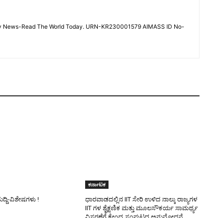
 - Sky News-Read The World Today. URN-KR230001579 AIMASS ID No-
ಕರ್ನಾಟಕ
ುದ್ದಿ-ವಿಶೇಷಗಳು !
ಧಾರವಾಡದಲ್ಲಿನ IIT ಸೇರಿ ಉಳಿದ ನಾಲ್ಕು ರಾಜ್ಯಗಳ
IIT ಗಳ ಶೈಕ್ಷಣಿಕ ಮತ್ತು ಮೂಲಸೌಕರ್ಯ ಸಾಮರ್ಥ್ಯ
ವಿಸ್ತರಣೆಗೆ ಕೇಂದ್ರ ಸಂಪುಟದ ಅನುಮೋದನೆ.