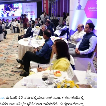
ಾಯಣ
, ಈ ಹಿಂದಿನ 2 ವರ್ಷದಲ್ಲಿ ವರ್ಚುವಲ್ ಮೂಲಕ ಬೆಂಗಳೂರಿನಲ್ಲಿ
 3 ದಿನಗಳ ಕಾಲ ಸಮ್ಮಿಟ್ ಭೌತಿಕವಾಗಿ ನಡೆಯಲಿದೆ. ಈ ಶೃಂಗಸಭೆಯನ್ನು