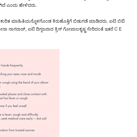
ಗಿದೆ ಎಂದು ಹೇಳಿದರು.
್ ಕುರಿತ ಮಾಹಿತಿಯನ್ನೊಳಗೊಂಡ ಕಿರುಹೊತ್ತಿಗೆ ಬಿಡುಗಡೆ ಮಾಡಿದರು. ಐಟಿ ಬಿಟಿ
ನಾ ನಾಗರಾಜ್, ಐಟಿ ದಿಗ್ಗಜರಾದ ಕ್ರಿಸ್ ಗೋಪಾಲಕೃಷ್ಣ ಸೇರಿದಂತೆ ಇತರೆ C E