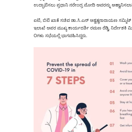
ಉದ್ಘಾಟಿಸಲು ಪ್ರಧಾನಿ ನರೇಂದ್ರ ಮೋದಿ ಅವರನ್ನು ಆಹ್ವಾನಿಸಲಾ
ಐಟಿ, ಬಿಟಿ ಖಾತೆ ಸಚಿವ ಡಾ.ಸಿ.ಎನ್ ಅಶ್ವತ್ಥನಾರಾಯಣ ಸಮ್ಮಿಟ
ಇಲಾಖೆ ಅಪರ ಮುಖ್ಯ ಕಾರ್ಯದರ್ಶಿ ರಮಣ ರೆಡ್ಡಿ, ನಿರ್ದೇಶಕಿ ಮೀ
Oಗಳು ಸಭೆಯಲ್ಲಿ ಭಾಗವಹಿಸಿದ್ದರು.