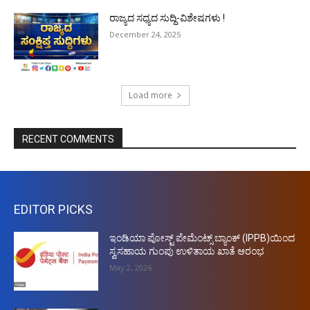
ರಾಜ್ಯದ ಸಧ್ಯದ ಸುದ್ದಿ-ವಿಶೇಷಗಳು !
December 24, 2025
Load more
RECENT COMMENTS
EDITOR PICKS
ಇಂಡಿಯಾ ಪೋಸ್ಟ್ ಪೇಮೆಂಟ್ಸ್ ಬ್ಯಾಂಕ್ (IPPB)ಯಿಂದ
ಸ್ವಸಹಾಯ ಗುಂಪು ಉಳಿತಾಯ ಖಾತೆ ಆರಂಭ
May 2, 2026