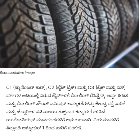
Representative image
C1 (ಪ್ಯಾಸೆಂಜರ್ ಕಾರ್), C2 (ಲೈಟ್ ಟ್ರಕ್) ಮತ್ತು C3 (ಟ್ರಕ್ ಮತ್ತು ಬಸ್)
ವರ್ಗಗಳ ಅಡಿಯಲ್ಲಿ ಬರುವ ಟೈರ್‌ಗಳಿಗೆ ರೋಲಿಂಗ್ ರೆಸಿಸ್ಟೆನ್ಸ್, ಆರ್ದ್ರ ಹಿಡಿತ
ಮತ್ತು ರೋಲಿಂಗ್ ಸೌಂಡ್ ಎಮಿಷನ್ ಅವಶ್ಯಕತೆಗಳನ್ನು ಕೇಂದ್ರ ರಸ್ತೆ ಸಾರಿಗೆ
ಮತ್ತು ಹೆದ್ದಾರಿಗಳ ಸಚಿವಾಲಯ ಶುಕ್ರವಾರ ಕಡ್ಡಾಯಗೊಳಿಸಿದೆ.
ಯುರೋಪಿಯನ್ ಮಾನದಂಡಗಳಿಗೆ ಅನುಗುಣವಾಗಿ. ನಿಯಮಾವಳಿಗೆ
ತಿದ್ದುಪಡಿ ಅಕ್ಟೋಬರ್ 1 ರಿಂದ ಜಾರಿಗೆ ಬರಲಿದೆ.