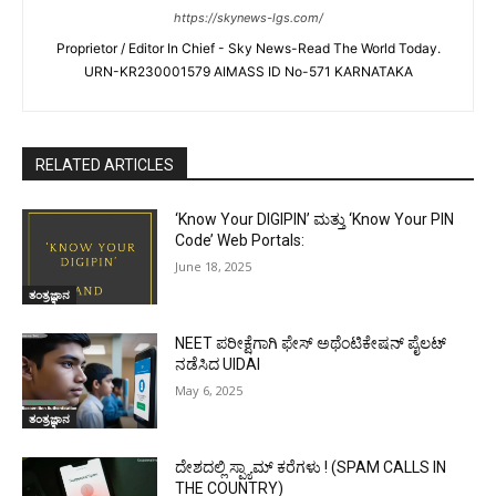
https://skynews-lgs.com/
Proprietor / Editor In Chief - Sky News-Read The World Today.
URN-KR230001579 AIMASS ID No-571 KARNATAKA
RELATED ARTICLES
‘Know Your DIGIPIN’ ಮತ್ತು ‘Know Your PIN
Code’ Web Portals:
June 18, 2025
ತಂತ್ರಜ್ಞಾನ
NEET ಪರೀಕ್ಷೆಗಾಗಿ ಫೇಸ್ ಅಥೆಂಟಿಕೇಷನ್ ಪೈಲಟ್
ನಡೆಸಿದ UIDAI
May 6, 2025
ತಂತ್ರಜ್ಞಾನ
ದೇಶದಲ್ಲಿ ಸ್ಪ್ಯಾಮ್ ಕರೆಗಳು ! (SPAM CALLS IN
THE COUNTRY)