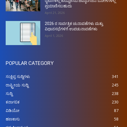
ರೈಲುಗಳಲ್ಲಿ ಕಾಯ್ದಿರಿಸದ ದಿವ್ಯಾಂಗಜನ ಬೋಗಿಗಳಲ್ಲಿ
ಪ್ರಯಾಣಿಸಬಹುದು
April 21, 2026
2026 ರ ಸಾರ್ವತ್ರಿಕ ಚುನಾವಣೆಗಳು ಮತ್ತು
ವಿಧಾನಸಭೆಗಳಿಗೆ ಉಪಚುನಾವಣೆಗಳು
April 1, 2026
POPULAR CATEGORY
ಸಂಕ್ಷಿಪ್ತ ಸುದ್ದಿಗಳು
341
ರಾಷ್ಟ್ರೀಯ ಸುದ್ದಿ
245
ಸುದ್ದಿ
238
ಕರ್ನಾಟಕ
230
ವಿಡಿಯೋ
87
ಹಣಕಾಸು
58