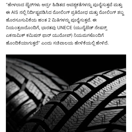
“ಹೇಳಲಾದ ಟೈರ್‌ಗಳು ಆರ್ದ್ರ ಹಿಡಿತದ ಅವಶ್ಯಕತೆಗಳನ್ನು ಪೂರೈಸುತ್ತವೆ ಮತ್ತು
ಈ AIS ನಲ್ಲಿ ನಿರ್ದಿಷ್ಟಪಡಿಸಿದ ರೋಲಿಂಗ್ ಪ್ರತಿರೋಧ ಮತ್ತು ರೋಲಿಂಗ್ ಶಬ್ದ
ಹೊರಸೂಸುವಿಕೆಯ ಹಂತ 2 ಮಿತಿಗಳನ್ನು ಪೂರೈಸುತ್ತವೆ. ಈ
ನಿಯಂತ್ರಣದೊಂದಿಗೆ, ಭಾರತವು UNECE (ಯುನೈಟೆಡ್ ನೇಷನ್ಸ್
ಎಕನಾಮಿಕ್ ಕಮಿಷನ್ ಫಾರ್ ಯುರೋಪ್) ನಿಯಮಗಳೊಂದಿಗೆ
ಹೊಂದಿಕೆಯಾಗುತ್ತದೆ” ಎಂದು ಸಚಿವಾಲಯ ಹೇಳಿಕೆಯಲ್ಲಿ ಹೇಳಿದೆ.