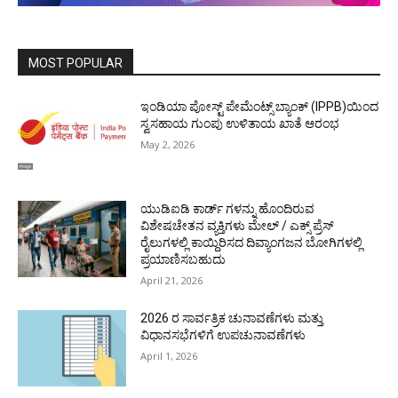
MOST POPULAR
ಇಂಡಿಯಾ ಪೋಸ್ಟ್ ಪೇಮೆಂಟ್ಸ್ ಬ್ಯಾಂಕ್ (IPPB)ಯಿಂದ
ಸ್ವಸಹಾಯ ಗುಂಪು ಉಳಿತಾಯ ಖಾತೆ ಆರಂಭ
May 2, 2026
ಯುಡಿಐಡಿ ಕಾರ್ಡ್ ಗಳನ್ನು ಹೊಂದಿರುವ
ವಿಶೇಷಚೇತನ ವ್ಯಕ್ತಿಗಳು ಮೇಲ್ / ಎಕ್ಸ್ ಪ್ರೆಸ್
ರೈಲುಗಳಲ್ಲಿ ಕಾಯ್ದಿರಿಸದ ದಿವ್ಯಾಂಗಜನ ಬೋಗಿಗಳಲ್ಲಿ
ಪ್ರಯಾಣಿಸಬಹುದು
April 21, 2026
2026 ರ ಸಾರ್ವತ್ರಿಕ ಚುನಾವಣೆಗಳು ಮತ್ತು
ವಿಧಾನಸಭೆಗಳಿಗೆ ಉಪಚುನಾವಣೆಗಳು
April 1, 2026