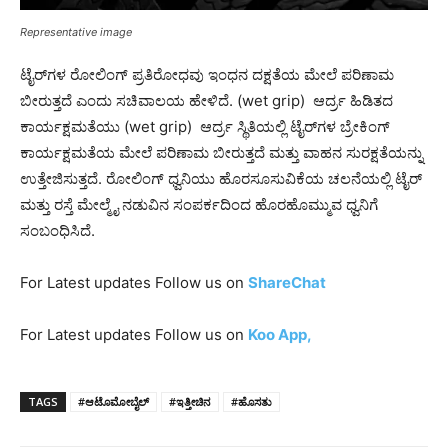
Representative image
ಟೈರ್‌ಗಳ ರೋಲಿಂಗ್ ಪ್ರತಿರೋಧವು ಇಂಧನ ದಕ್ಷತೆಯ ಮೇಲೆ ಪರಿಣಾಮ
ಬೀರುತ್ತದೆ ಎಂದು ಸಚಿವಾಲಯ ಹೇಳಿದೆ. (wet grip) ಆರ್ದ್ರ ಹಿಡಿತದ
ಕಾರ್ಯಕ್ಷಮತೆಯು (wet grip) ಆರ್ದ್ರ ಸ್ಥಿತಿಯಲ್ಲಿ ಟೈರ್‌ಗಳ ಬ್ರೇಕಿಂಗ್
ಕಾರ್ಯಕ್ಷಮತೆಯ ಮೇಲೆ ಪರಿಣಾಮ ಬೀರುತ್ತದೆ ಮತ್ತು ವಾಹನ ಸುರಕ್ಷತೆಯನ್ನು
ಉತ್ತೇಜಿಸುತ್ತದೆ. ರೋಲಿಂಗ್ ಧ್ವನಿಯು ಹೊರಸೂಸುವಿಕೆಯ ಚಲನೆಯಲ್ಲಿ ಟೈರ್
ಮತ್ತು ರಸ್ತೆ ಮೇಲ್ಮೈ ನಡುವಿನ ಸಂಪರ್ಕದಿಂದ ಹೊರಹೊಮ್ಮುವ ಧ್ವನಿಗೆ
ಸಂಬಂಧಿಸಿದೆ.
For Latest updates Follow us on
ShareChat
For Latest updates Follow us on
Koo App,
TAGS
#ಆಟೊಮೋಬೈಲ್‌
#ಇತ್ತೀಚಿನ
#ಹೊಸತು