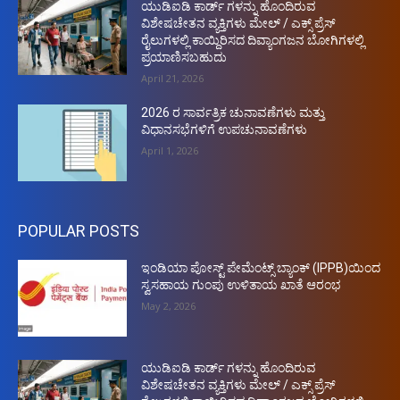
ಯುಡಿಐಡಿ ಕಾರ್ಡ್ ಗಳನ್ನು ಹೊಂದಿರುವ
ವಿಶೇಷಚೇತನ ವ್ಯಕ್ತಿಗಳು ಮೇಲ್ / ಎಕ್ಸ್ ಪ್ರೆಸ್
ರೈಲುಗಳಲ್ಲಿ ಕಾಯ್ದಿರಿಸದ ದಿವ್ಯಾಂಗಜನ ಬೋಗಿಗಳಲ್ಲಿ
ಪ್ರಯಾಣಿಸಬಹುದು
April 21, 2026
2026 ರ ಸಾರ್ವತ್ರಿಕ ಚುನಾವಣೆಗಳು ಮತ್ತು
ವಿಧಾನಸಭೆಗಳಿಗೆ ಉಪಚುನಾವಣೆಗಳು
April 1, 2026
POPULAR POSTS
ಇಂಡಿಯಾ ಪೋಸ್ಟ್ ಪೇಮೆಂಟ್ಸ್ ಬ್ಯಾಂಕ್ (IPPB)ಯಿಂದ
ಸ್ವಸಹಾಯ ಗುಂಪು ಉಳಿತಾಯ ಖಾತೆ ಆರಂಭ
May 2, 2026
ಯುಡಿಐಡಿ ಕಾರ್ಡ್ ಗಳನ್ನು ಹೊಂದಿರುವ
ವಿಶೇಷಚೇತನ ವ್ಯಕ್ತಿಗಳು ಮೇಲ್ / ಎಕ್ಸ್ ಪ್ರೆಸ್