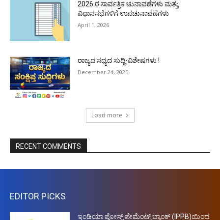
2026 ರ ಸಾರ್ವತ್ರಿಕ ಚುನಾವಣೆಗಳು ಮತ್ತು
ವಿಧಾನಸಭೆಗಳಿಗೆ ಉಪಚುನಾವಣೆಗಳು
April 1, 2026
ರಾಜ್ಯದ ಸಧ್ಯದ ಸುದ್ದಿ-ವಿಶೇಷಗಳು !
December 24, 2025
Load more
RECENT COMMENTS
EDITOR PICKS
ಇಂಡಿಯಾ ಪೋಸ್ಟ್ ಪೇಮೆಂಟ್ಸ್ ಬ್ಯಾಂಕ್ (IPPB)ಯಿಂದ