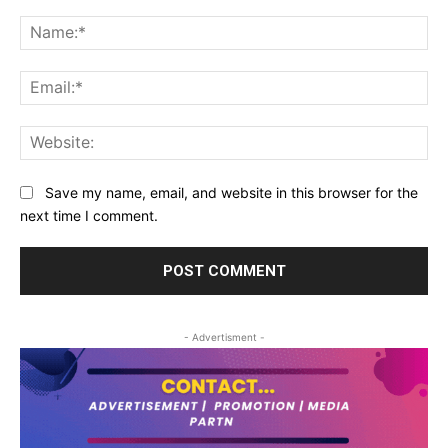
Comment:
Na
Ema
Web
Save my name, email, and website in this browser for the
next time I comment.
- Advertisment -