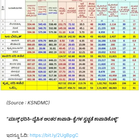
(Source : KSNDMC)
“
ಮಾಸ್ಕ್
ಧರಿಸಿ
–
ದೈಹಿಕ
ಅಂತರ
ಕಾಪಾಡಿ
–
ಕೈಗಳ
ಸ್ವಚ್ಛತೆ
ಕಾಪಾಡಿಕೊಳ್ಳಿ
”
ಇದನ್ನೂ ಓದಿ:
https://bit.ly/2UgBpgC