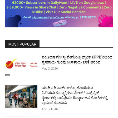
MOST POPULAR
ಇಂಡಿಯಾ ಪೋಸ್ಟ್ ಪೇಮೆಂಟ್ಸ್ ಬ್ಯಾಂಕ್ (IPPB)ಯಿಂದ
ಸ್ವಸಹಾಯ ಗುಂಪು ಉಳಿತಾಯ ಖಾತೆ ಆರಂಭ
May 2, 2026
ಯುಡಿಐಡಿ ಕಾರ್ಡ್ ಗಳನ್ನು ಹೊಂದಿರುವ
ವಿಶೇಷಚೇತನ ವ್ಯಕ್ತಿಗಳು ಮೇಲ್ / ಎಕ್ಸ್ ಪ್ರೆಸ್
ರೈಲುಗಳಲ್ಲಿ ಕಾಯ್ದಿರಿಸದ ದಿವ್ಯಾಂಗಜನ ಬೋಗಿಗಳಲ್ಲಿ
ಪ್ರಯಾಣಿಸಬಹುದು
April 21, 2026