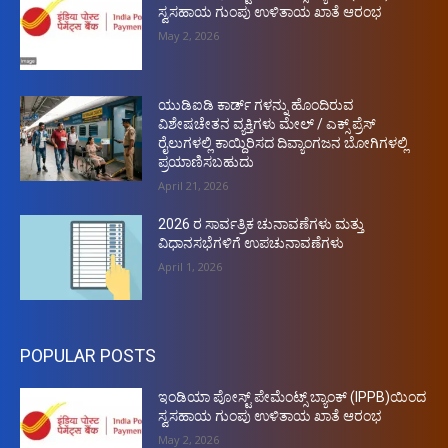
ಸ್ವಸಹಾಯ ಗುಂಪು ಉಳಿತಾಯ ಖಾತೆ ಆರಂಭ
May 2, 2026
ಯುಡಿಐಡಿ ಕಾರ್ಡ್ ಗಳನ್ನು ಹೊಂದಿರುವ
ವಿಶೇಷಚೇತನ ವ್ಯಕ್ತಿಗಳು ಮೇಲ್ / ಎಕ್ಸ್ ಪ್ರೆಸ್
ರೈಲುಗಳಲ್ಲಿ ಕಾಯ್ದಿರಿಸದ ದಿವ್ಯಾಂಗಜನ ಬೋಗಿಗಳಲ್ಲಿ
ಪ್ರಯಾಣಿಸಬಹುದು
April 21, 2026
2026 ರ ಸಾರ್ವತ್ರಿಕ ಚುನಾವಣೆಗಳು ಮತ್ತು
ವಿಧಾನಸಭೆಗಳಿಗೆ ಉಪಚುನಾವಣೆಗಳು
April 1, 2026
POPULAR POSTS
ಇಂಡಿಯಾ ಪೋಸ್ಟ್ ಪೇಮೆಂಟ್ಸ್ ಬ್ಯಾಂಕ್ (IPPB)ಯಿಂದ
ಸ್ವಸಹಾಯ ಗುಂಪು ಉಳಿತಾಯ ಖಾತೆ ಆರಂಭ
May 2, 2026