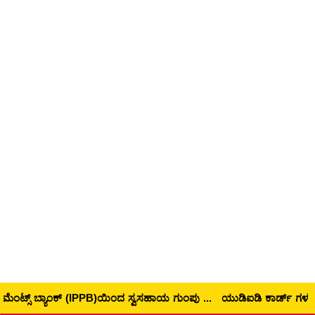
ಇಂಡಿಯಾ ಪೋಸ್ಟ್ ಪೇಮೆಂಟ್ಸ್ ಬ್ಯಾಂಕ್ (IPPB)ಯಿಂದ ಸ್ವಸಹಾಯ ಗುಂಪು ಉಳಿತಾಯ ಖಾತೆ ಆರಂಭ