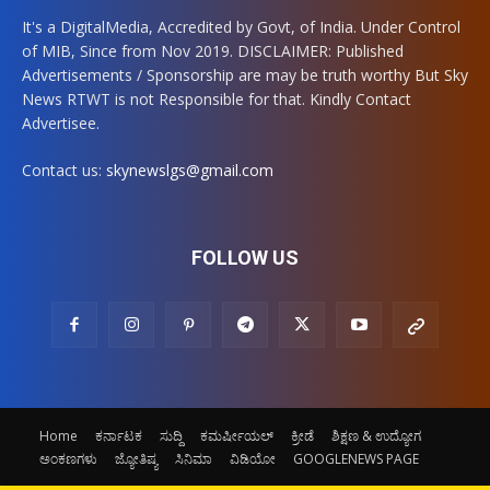
It's a DigitalMedia, Accredited by Govt, of India. Under Control
of MIB, Since from Nov 2019. DISCLAIMER: Published
Advertisements / Sponsorship are may be truth worthy But Sky
News RTWT is not Responsible for that. Kindly Contact
Advertisee.
Contact us:
skynewslgs@gmail.com
FOLLOW US
Home
ಕರ್ನಾಟಕ
ಸುದ್ದಿ
ಕಮರ್ಷೀಯಲ್
ಕ್ರೀಡೆ
ಶಿಕ್ಷಣ & ಉದ್ಯೋಗ
ಅಂಕಣಗಳು
ಜ್ಯೋತಿಷ್ಯ
ಸಿನಿಮಾ
ವಿಡಿಯೋ
GOOGLENEWS PAGE