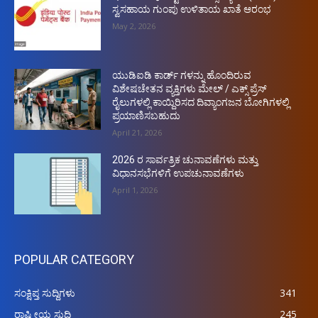
ಸ್ವಸಹಾಯ ಗುಂಪು ಉಳಿತಾಯ ಖಾತೆ ಆರಂಭ
May 2, 2026
ಯುಡಿಐಡಿ ಕಾರ್ಡ್ ಗಳನ್ನು ಹೊಂದಿರುವ
ವಿಶೇಷಚೇತನ ವ್ಯಕ್ತಿಗಳು ಮೇಲ್ / ಎಕ್ಸ್ ಪ್ರೆಸ್
ರೈಲುಗಳಲ್ಲಿ ಕಾಯ್ದಿರಿಸದ ದಿವ್ಯಾಂಗಜನ ಬೋಗಿಗಳಲ್ಲಿ
ಪ್ರಯಾಣಿಸಬಹುದು
April 21, 2026
2026 ರ ಸಾರ್ವತ್ರಿಕ ಚುನಾವಣೆಗಳು ಮತ್ತು
ವಿಧಾನಸಭೆಗಳಿಗೆ ಉಪಚುನಾವಣೆಗಳು
April 1, 2026
POPULAR CATEGORY
ಸಂಕ್ಷಿಪ್ತ ಸುದ್ದಿಗಳು
341
ರಾಷ್ಟ್ರೀಯ ಸುದ್ದಿ
245