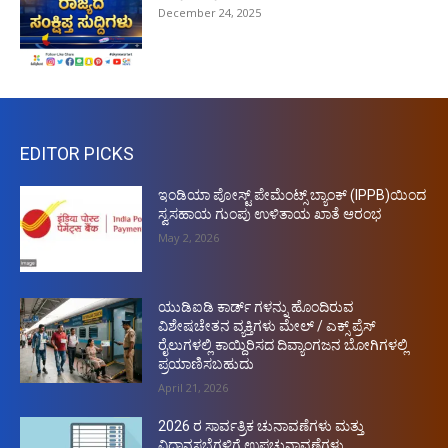
December 24, 2025
EDITOR PICKS
ಇಂಡಿಯಾ ಪೋಸ್ಟ್ ಪೇಮೆಂಟ್ಸ್ ಬ್ಯಾಂಕ್ (IPPB)ಯಿಂದ
ಸ್ವಸಹಾಯ ಗುಂಪು ಉಳಿತಾಯ ಖಾತೆ ಆರಂಭ
May 2, 2026
ಯುಡಿಐಡಿ ಕಾರ್ಡ್ ಗಳನ್ನು ಹೊಂದಿರುವ
ವಿಶೇಷಚೇತನ ವ್ಯಕ್ತಿಗಳು ಮೇಲ್ / ಎಕ್ಸ್ ಪ್ರೆಸ್
ರೈಲುಗಳಲ್ಲಿ ಕಾಯ್ದಿರಿಸದ ದಿವ್ಯಾಂಗಜನ ಬೋಗಿಗಳಲ್ಲಿ
ಪ್ರಯಾಣಿಸಬಹುದು
April 21, 2026
2026 ರ ಸಾರ್ವತ್ರಿಕ ಚುನಾವಣೆಗಳು ಮತ್ತು
ವಿಧಾನಸಭೆಗಳಿಗೆ ಉಪಚುನಾವಣೆಗಳು