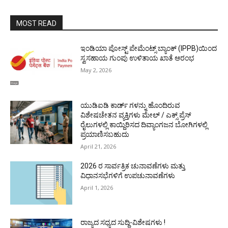
MOST READ
ಇಂಡಿಯಾ ಪೋಸ್ಟ್ ಪೇಮೆಂಟ್ಸ್ ಬ್ಯಾಂಕ್ (IPPB)ಯಿಂದ
ಸ್ವಸಹಾಯ ಗುಂಪು ಉಳಿತಾಯ ಖಾತೆ ಆರಂಭ
May 2, 2026
ಯುಡಿಐಡಿ ಕಾರ್ಡ್ ಗಳನ್ನು ಹೊಂದಿರುವ
ವಿಶೇಷಚೇತನ ವ್ಯಕ್ತಿಗಳು ಮೇಲ್ / ಎಕ್ಸ್ ಪ್ರೆಸ್
ರೈಲುಗಳಲ್ಲಿ ಕಾಯ್ದಿರಿಸದ ದಿವ್ಯಾಂಗಜನ ಬೋಗಿಗಳಲ್ಲಿ
ಪ್ರಯಾಣಿಸಬಹುದು
April 21, 2026
2026 ರ ಸಾರ್ವತ್ರಿಕ ಚುನಾವಣೆಗಳು ಮತ್ತು
ವಿಧಾನಸಭೆಗಳಿಗೆ ಉಪಚುನಾವಣೆಗಳು
April 1, 2026
ರಾಜ್ಯದ ಸಧ್ಯದ ಸುದ್ದಿ-ವಿಶೇಷಗಳು !