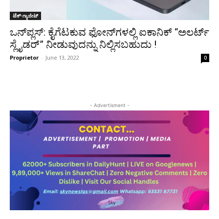
ಟೆಕ್-ಗ್ಯಾಜೇಟ್
ಒನ್‌ಪ್ಲಸ್: ಕೈಗೆಟಕುವ ಫೋನ್‌ಗಳಲ್ಲಿ ಐಕಾನಿಕ್ “ಅಲರ್ಟ್
ಸ್ಲೈಡರ್” ನೀಡುವುದನ್ನು ನಿಲ್ಲಿಸಬಹುದು !
Proprietor
-
June 13, 2022
0
- Advertisment -