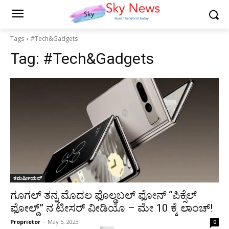
Tags
#Tech&Gadgets
Tag:
#Tech&Gadgets
ಕಮರ್ಷೀಯಲ್
ಗೂಗಲ್ ತನ್ನ ಮೊದಲ ಫೊಲ್ಡಬಲ್ ಫೋನ್ “ಪಿಕ್ಸೆಲ್
ಫೋಲ್ಡ್” ನ ಟೀಸರ್ ವೀಡಿಯೊ – ಮೇ 10 ಕ್ಕೆ ಲಾಂಚ್!
Proprietor
-
May 5, 2023
0