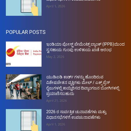
April 1, 2026
POPULAR POSTS
ಇಂಡಿಯಾ ಪೋಸ್ಟ್ ಪೇಮೆಂಟ್ಸ್ ಬ್ಯಾಂಕ್ (IPPB)ಯಿಂದ
ಸ್ವಸಹಾಯ ಗುಂಪು ಉಳಿತಾಯ ಖಾತೆ ಆರಂಭ
May 2, 2026
ಯುಡಿಐಡಿ ಕಾರ್ಡ್ ಗಳನ್ನು ಹೊಂದಿರುವ
ವಿಶೇಷಚೇತನ ವ್ಯಕ್ತಿಗಳು ಮೇಲ್ / ಎಕ್ಸ್ ಪ್ರೆಸ್
ರೈಲುಗಳಲ್ಲಿ ಕಾಯ್ದಿರಿಸದ ದಿವ್ಯಾಂಗಜನ ಬೋಗಿಗಳಲ್ಲಿ
ಪ್ರಯಾಣಿಸಬಹುದು
April 21, 2026
2026 ರ ಸಾರ್ವತ್ರಿಕ ಚುನಾವಣೆಗಳು ಮತ್ತು
ವಿಧಾನಸಭೆಗಳಿಗೆ ಉಪಚುನಾವಣೆಗಳು
April 1, 2026