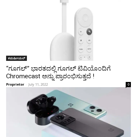
ಕಮರ್ಷೀಯಲ್
“ಗೂಗಲ್” ಭಾರತದಲ್ಲಿ ಗೂಗಲ್ ಟಿವಿಯೊಂದಿಗೆ
Chromecast ಅನ್ನು ಪ್ರಾರಂಭಿಸುತ್ತದೆ !
Proprietor
-
July 11, 2022
0