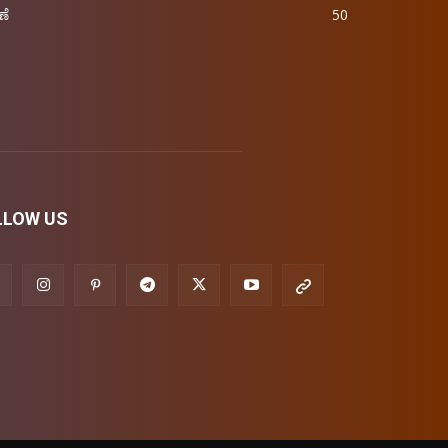
ಣೆ
50
LLOW US