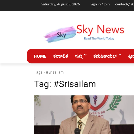
Saturday, August 8, 2026
Sign in / Join
contact@sk
HOME
ಕರ್ನಾಟಕ
ಸುದ್ದಿ
ಕಮರ್ಷೀಯಲ್
ಕ್ರೀ
Tags
#Srisailam
Tag:
#Srisailam