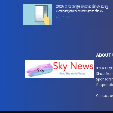
2026 ರ ಸಾರ್ವತ್ರಿಕ ಚುನಾವಣೆಗಳು ಮತ್ತು
ವಿಧಾನಸಭೆಗಳಿಗೆ ಉಪಚುನಾವಣೆಗಳು
April 1, 2026
ABOUT 
It's a Dig
Since fro
Sponsorsh
Responsibl
Contact u