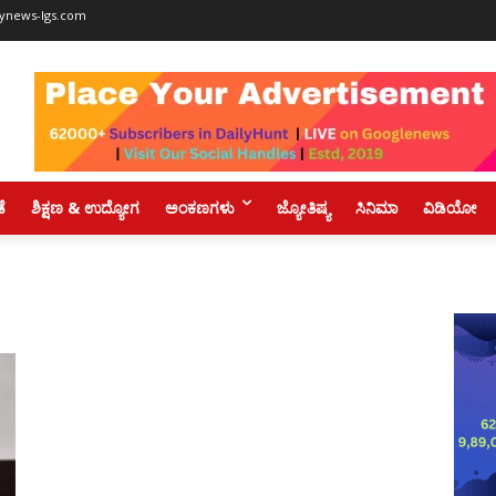
ynews-lgs.com
ಡೆ
ಶಿಕ್ಷಣ & ಉದ್ಯೋಗ
ಅಂಕಣಗಳು
ಜ್ಯೋತಿಷ್ಯ
ಸಿನಿಮಾ
ವಿಡಿಯೋ