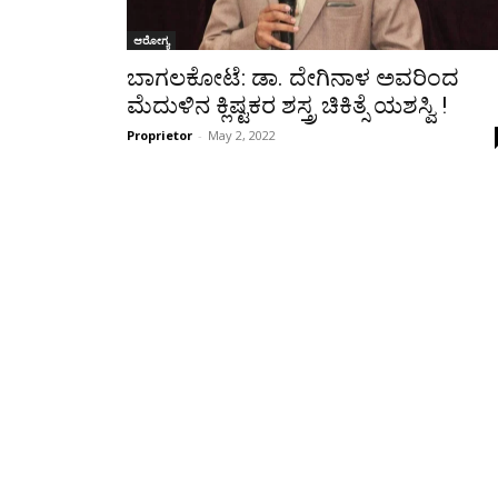
ಆರೋಗ್ಯ
ಬಾಗಲಕೋಟೆ: ಡಾ. ದೇಗಿನಾಳ ಅವರಿಂದ
ಮೆದುಳಿನ ಕ್ಲಿಷ್ಟಕರ ಶಸ್ತ್ರ ಚಿಕಿತ್ಸೆ ಯಶಸ್ವಿ !
Proprietor
-
May 2, 2022