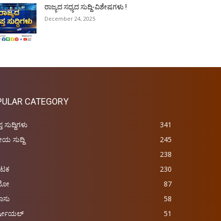
ರಾಜ್ಯದ ಸಧ್ಯದ ಸುದ್ದಿ-ವಿಶೇಷಗಳು !
December 24, 2025
PULAR CATEGORY
ಪ್ತ ಸುದ್ದಿಗಳು
341
ರೀಯ ಸುದ್ದಿ
245
238
ಾಟಕ
230
ಿಯೋ
87
ಾಸು
58
್ಷೀಯಲ್
51