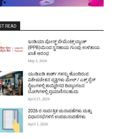
ST READ
ಇಂಡಿಯಾ ಪೋಸ್ಟ್ ಪೇಮೆಂಟ್ಸ್ ಬ್ಯಾಂಕ್
(IPPB)ಯಿಂದ ಸ್ವಸಹಾಯ ಗುಂಪು ಉಳಿತಾಯ
ಖಾತೆ ಆರಂಭ
May 2, 2026
ಯುಡಿಐಡಿ ಕಾರ್ಡ್ ಗಳನ್ನು ಹೊಂದಿರುವ
ವಿಶೇಷಚೇತನ ವ್ಯಕ್ತಿಗಳು ಮೇಲ್ / ಎಕ್ಸ್ ಪ್ರೆಸ್
ರೈಲುಗಳಲ್ಲಿ ಕಾಯ್ದಿರಿಸದ ದಿವ್ಯಾಂಗಜನ
ಬೋಗಿಗಳಲ್ಲಿ ಪ್ರಯಾಣಿಸಬಹುದು
April 21, 2026
2026 ರ ಸಾರ್ವತ್ರಿಕ ಚುನಾವಣೆಗಳು ಮತ್ತು
ವಿಧಾನಸಭೆಗಳಿಗೆ ಉಪಚುನಾವಣೆಗಳು
April 1, 2026