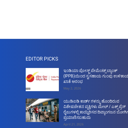
EDITOR PICKS
ಇಂಡಿಯಾ ಪೋಸ್ಟ್ ಪೇಮೆಂಟ್ಸ್ ಬ್ಯಾಂಕ್
(IPPB)ಯಿಂದ ಸ್ವಸಹಾಯ ಗುಂಪು ಉಳಿತಾ
ಖಾತೆ ಆರಂಭ
May 2, 2026
ಯುಡಿಐಡಿ ಕಾರ್ಡ್ ಗಳನ್ನು ಹೊಂದಿರುವ
ವಿಶೇಷಚೇತನ ವ್ಯಕ್ತಿಗಳು ಮೇಲ್ / ಎಕ್ಸ್ ಪ್ರೆಸ್
ರೈಲುಗಳಲ್ಲಿ ಕಾಯ್ದಿರಿಸದ ದಿವ್ಯಾಂಗಜನ ಬೋಗಿಗ
ಪ್ರಯಾಣಿಸಬಹುದು
April 21, 2026