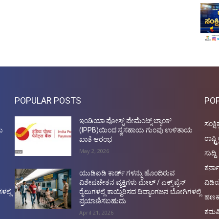
POPULAR POSTS
PO
ಇಂಡಿಯಾ ಪೋಸ್ಟ್ ಪೇಮೆಂಟ್ಸ್ ಬ್ಯಾಂಕ್
ಸಂಕ್ಷಿ
ಯ
(IPPB)ಯಿಂದ ಸ್ವಸಹಾಯ ಗುಂಪು ಉಳಿತಾಯ
ರಾಷ್ಟ್
ಖಾತೆ ಆರಂಭ
May 2, 2026
ಸುದ್ದಿ
ಕರ್ನ
ಯುಡಿಐಡಿ ಕಾರ್ಡ್ ಗಳನ್ನು ಹೊಂದಿರುವ
ವಿಡ
ವಿಶೇಷಚೇತನ ವ್ಯಕ್ತಿಗಳು ಮೇಲ್ / ಎಕ್ಸ್ ಪ್ರೆಸ್
ಳಲ್ಲಿ
ರೈಲುಗಳಲ್ಲಿ ಕಾಯ್ದಿರಿಸದ ದಿವ್ಯಾಂಗಜನ ಬೋಗಿಗಳಲ್ಲಿ
ಹಣಕ
ಪ್ರಯಾಣಿಸಬಹುದು
ಕಮರ
April 21, 2026