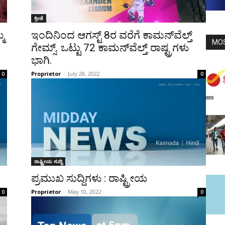
ಕ್ರೀಡೆ
ಮ
ಇಂದಿನಿಂದ ಆಗಸ್ಟ್ 8ರ ವರೆಗೆ ಕಾಮನ್‍ವೆಲ್ತ್
MO
ಗೇಮ್ಸ್. ಒಟ್ಟು 72 ಕಾಮನ್‍ವೆಲ್ತ್ ರಾಷ್ಟ್ರಗಳು
ಭಾಗಿ.
Proprietor
-
July 28, 2022
0
0
ರಾಷ್ಟ್ರೀಯ ಸುದ್ದಿ
ಪ್ರಮುಖ ಸುದ್ದಿಗಳು : ರಾಷ್ಟ್ರೀಯ
Proprietor
-
May 10, 2022
0
0