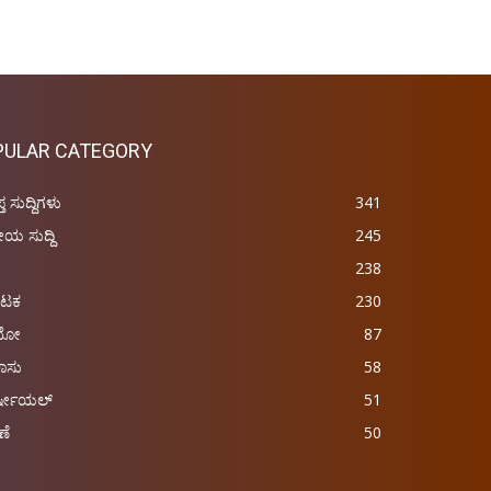
PULAR CATEGORY
ಪ್ತ ಸುದ್ದಿಗಳು
341
ರೀಯ ಸುದ್ದಿ
245
238
ಾಟಕ
230
ಿಯೋ
87
ಾಸು
58
್ಷೀಯಲ್
51
ಣೆ
50