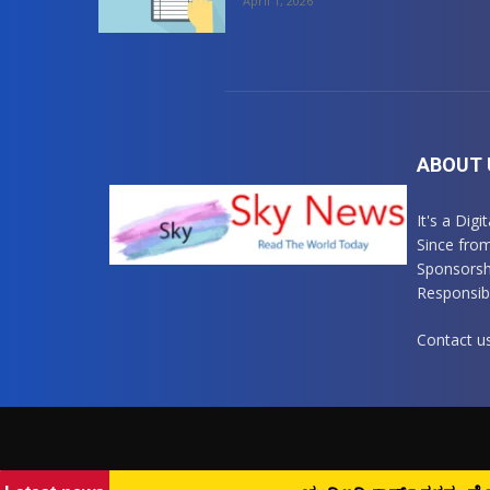
April 1, 2026
ABOUT 
It's a Dig
Since fro
Sponsorsh
Responsibl
Contact u