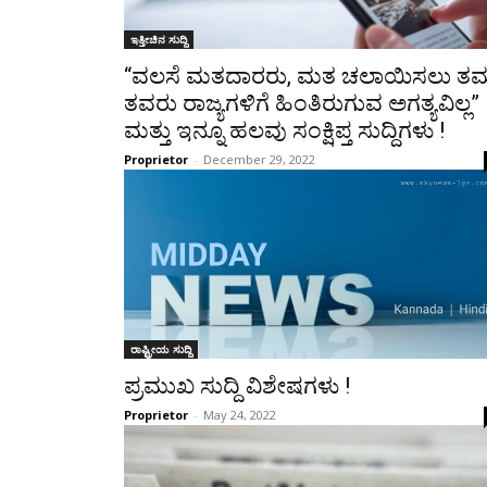
ಇತ್ತೀಚಿನ ಸುದ್ದಿ
“ವಲಸೆ ಮತದಾರರು, ಮತ ಚಲಾಯಿಸಲು ತಮ್
ತವರು ರಾಜ್ಯಗಳಿಗೆ ಹಿಂತಿರುಗುವ ಅಗತ್ಯವಿಲ್ಲ”
ಮತ್ತು ಇನ್ನೂ ಹಲವು ಸಂಕ್ಷಿಪ್ತ ಸುದ್ದಿಗಳು !
Proprietor
-
December 29, 2022
ರಾಷ್ಟ್ರೀಯ ಸುದ್ದಿ
ಪ್ರಮುಖ ಸುದ್ದಿ ವಿಶೇಷಗಳು !
Proprietor
-
May 24, 2022