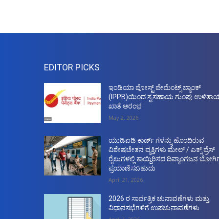
EDITOR PICKS
ಇಂಡಿಯಾ ಪೋಸ್ಟ್ ಪೇಮೆಂಟ್ಸ್ ಬ್ಯಾಂಕ್
(IPPB)ಯಿಂದ ಸ್ವಸಹಾಯ ಗುಂಪು ಉಳಿತಾ
ಖಾತೆ ಆರಂಭ
May 2, 2026
ಯುಡಿಐಡಿ ಕಾರ್ಡ್ ಗಳನ್ನು ಹೊಂದಿರುವ
ವಿಶೇಷಚೇತನ ವ್ಯಕ್ತಿಗಳು ಮೇಲ್ / ಎಕ್ಸ್ ಪ್ರೆಸ್
ರೈಲುಗಳಲ್ಲಿ ಕಾಯ್ದಿರಿಸದ ದಿವ್ಯಾಂಗಜನ ಬೋಗಿಗ
ಪ್ರಯಾಣಿಸಬಹುದು
April 21, 2026
2026 ರ ಸಾರ್ವತ್ರಿಕ ಚುನಾವಣೆಗಳು ಮತ್ತು
ವಿಧಾನಸಭೆಗಳಿಗೆ ಉಪಚುನಾವಣೆಗಳು