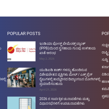
POPULAR POSTS
PO
ಇಂಡಿಯಾ ಪೋಸ್ಟ್ ಪೇಮೆಂಟ್ಸ್ ಬ್ಯಾಂಕ್
ಸಂಕ್ಷಿ
ಯ
(IPPB)ಯಿಂದ ಸ್ವಸಹಾಯ ಗುಂಪು ಉಳಿತಾಯ
ರಾಷ್ಟ್
ಖಾತೆ ಆರಂಭ
May 2, 2026
ಸುದ್ದಿ
ಕರ್ನ
ಯುಡಿಐಡಿ ಕಾರ್ಡ್ ಗಳನ್ನು ಹೊಂದಿರುವ
ವಿಡ
ವಿಶೇಷಚೇತನ ವ್ಯಕ್ತಿಗಳು ಮೇಲ್ / ಎಕ್ಸ್ ಪ್ರೆಸ್
ಳಲ್ಲಿ
ರೈಲುಗಳಲ್ಲಿ ಕಾಯ್ದಿರಿಸದ ದಿವ್ಯಾಂಗಜನ ಬೋಗಿಗಳಲ್ಲಿ
ಹಣಕ
ಪ್ರಯಾಣಿಸಬಹುದು
ಕಮರ
April 21, 2026
ಪ್ರಕಟ
2026 ರ ಸಾರ್ವತ್ರಿಕ ಚುನಾವಣೆಗಳು ಮತ್ತು
ವಿಧಾನಸಭೆಗಳಿಗೆ ಉಪಚುನಾವಣೆಗಳು