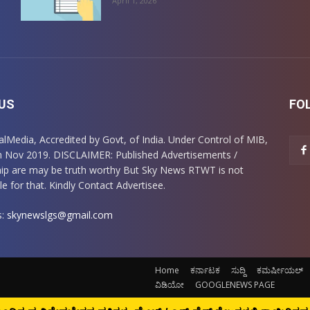
April 1, 2026
US
FO
italMedia, Accredited by Govt, of India. Under Control of MIB,
m Nov 2019. DISCLAIMER: Published Advertisements /
ip are may be truth worthy But Sky News RTWT is not
e for that. Kindly Contact Advertisee.
s:
skynewslgs@gmail.com
Home
ಕರ್ನಾಟಕ
ಸುದ್ದಿ
ಕಮರ್ಷೀಯಲ್
ವಿಡಿಯೋ
GOOGLENEWS PAGE