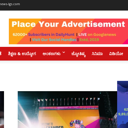
news-lgs.com
ಡೆ
ಶಿಕ್ಷಣ & ಉದ್ಯೋಗ
ಅಂಕಣಗಳು
ಜ್ಯೋತಿಷ್ಯ
ಸಿನಿಮಾ
ವಿಡಿಯೋ