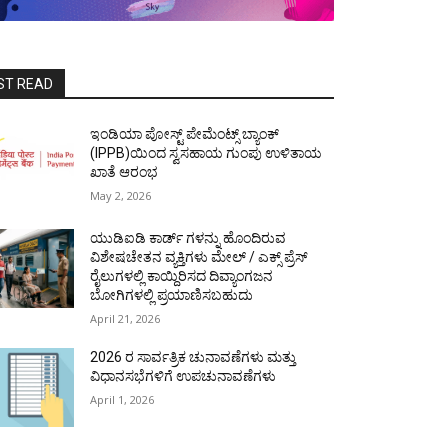
ST READ
ಇಂಡಿಯಾ ಪೋಸ್ಟ್ ಪೇಮೆಂಟ್ಸ್ ಬ್ಯಾಂಕ್
(IPPB)ಯಿಂದ ಸ್ವಸಹಾಯ ಗುಂಪು ಉಳಿತಾಯ
ಖಾತೆ ಆರಂಭ
May 2, 2026
ಯುಡಿಐಡಿ ಕಾರ್ಡ್ ಗಳನ್ನು ಹೊಂದಿರುವ
ವಿಶೇಷಚೇತನ ವ್ಯಕ್ತಿಗಳು ಮೇಲ್ / ಎಕ್ಸ್ ಪ್ರೆಸ್
ರೈಲುಗಳಲ್ಲಿ ಕಾಯ್ದಿರಿಸದ ದಿವ್ಯಾಂಗಜನ
ಬೋಗಿಗಳಲ್ಲಿ ಪ್ರಯಾಣಿಸಬಹುದು
April 21, 2026
2026 ರ ಸಾರ್ವತ್ರಿಕ ಚುನಾವಣೆಗಳು ಮತ್ತು
ವಿಧಾನಸಭೆಗಳಿಗೆ ಉಪಚುನಾವಣೆಗಳು
April 1, 2026