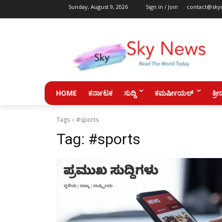
Sunday, August 9, 2026
Sign in / Join
contact@sky
HOME
ಕರ್ನಾಟಕ
ಸುದ್ದಿ
ಕಮರ್ಷೀಯಲ್
ಕ್ರೀ
Tags
#sports
Tag:
#sports