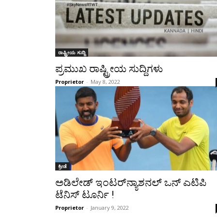
ರಾಷ್ಟ್ರೀಯ ಸುದ್ದಿ
ಪ್ರಮುಖ ರಾಷ್ಟ್ರೀಯ ಸುದ್ದಿಗಳು
Proprietor
-
May 8, 2022
ಕ್ರೀಡೆ
ಅಡಿಲೇಡ್ ಇಂಟರ್‌ನ್ಯಾಶನಲ್ ಒನ್ ಎಟಿಪಿ
ಟೆನಿಸ್ ಟೂರ್ನಿ !
Proprietor
-
January 9, 2022