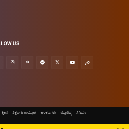
LLOW US
ಕ್ರೀಡೆ
ಶಿಕ್ಷಣ & ಉದ್ಯೋಗ
ಅಂಕಣಗಳು
ಜ್ಯೋತಿಷ್ಯ
ಸಿನಿಮಾ