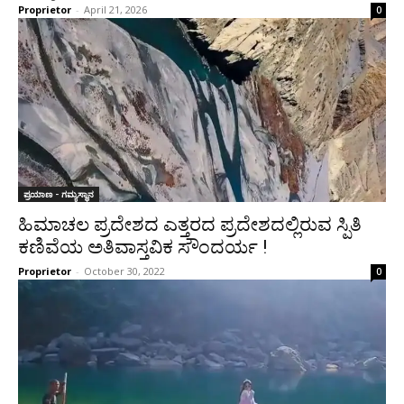
Proprietor
-
April 21, 2026
0
ಪ್ರಯಾಣ - ಗಮ್ಯಸ್ಥಾನ
ಹಿಮಾಚಲ ಪ್ರದೇಶದ ಎತ್ತರದ ಪ್ರದೇಶದಲ್ಲಿರುವ ಸ್ಪಿತಿ
ಕಣಿವೆಯ ಅತಿವಾಸ್ತವಿಕ ಸೌಂದರ್ಯ !
Proprietor
-
October 30, 2022
0