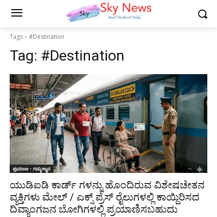
Tags
#Destination
Tag:
#Destination
ಪ್ರಯಾಣ - ಗಮ್ಯಸ್ಥಾನ
ಯುಡಿಐಡಿ ಕಾರ್ಡ್ ಗಳನ್ನು ಹೊಂದಿರುವ ವಿಶೇಷಚೇತನ
ವ್ಯಕ್ತಿಗಳು ಮೇಲ್ / ಎಕ್ಸ್ ಪ್ರೆಸ್ ರೈಲುಗಳಲ್ಲಿ ಕಾಯ್ದಿರಿಸದ
ದಿವ್ಯಾಂಗಜನ ಬೋಗಿಗಳಲ್ಲಿ ಪ್ರಯಾಣಿಸಬಹುದು