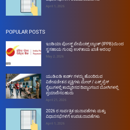
April 1, 2026
POPULAR POSTS
ಇಂಡಿಯಾ ಪೋಸ್ಟ್ ಪೇಮೆಂಟ್ಸ್ ಬ್ಯಾಂಕ್ (IPPB)ಯಿಂದ
ಸ್ವಸಹಾಯ ಗುಂಪು ಉಳಿತಾಯ ಖಾತೆ ಆರಂಭ
May 2, 2026
ಯುಡಿಐಡಿ ಕಾರ್ಡ್ ಗಳನ್ನು ಹೊಂದಿರುವ
ವಿಶೇಷಚೇತನ ವ್ಯಕ್ತಿಗಳು ಮೇಲ್ / ಎಕ್ಸ್ ಪ್ರೆಸ್
ರೈಲುಗಳಲ್ಲಿ ಕಾಯ್ದಿರಿಸದ ದಿವ್ಯಾಂಗಜನ ಬೋಗಿಗಳಲ್ಲಿ
ಪ್ರಯಾಣಿಸಬಹುದು
April 21, 2026
2026 ರ ಸಾರ್ವತ್ರಿಕ ಚುನಾವಣೆಗಳು ಮತ್ತು
ವಿಧಾನಸಭೆಗಳಿಗೆ ಉಪಚುನಾವಣೆಗಳು
April 1, 2026