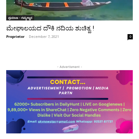
ಪ್ರಯಾಣ - ಗಮ್ಯಸ್ಥಾನ
ಮೇಘಾಲಯದ ದೌಕಿ ನದಿಯ ಶುಚಿತ್ವ !
Proprietor
-
December 7, 2021
0
- Advertisment -