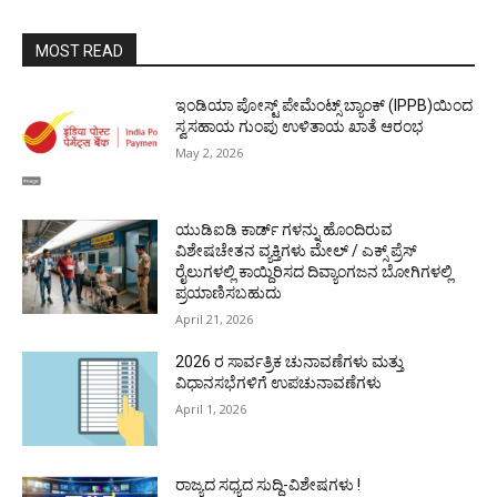
MOST READ
ಇಂಡಿಯಾ ಪೋಸ್ಟ್ ಪೇಮೆಂಟ್ಸ್ ಬ್ಯಾಂಕ್ (IPPB)ಯಿಂದ
ಸ್ವಸಹಾಯ ಗುಂಪು ಉಳಿತಾಯ ಖಾತೆ ಆರಂಭ
May 2, 2026
ಯುಡಿಐಡಿ ಕಾರ್ಡ್ ಗಳನ್ನು ಹೊಂದಿರುವ
ವಿಶೇಷಚೇತನ ವ್ಯಕ್ತಿಗಳು ಮೇಲ್ / ಎಕ್ಸ್ ಪ್ರೆಸ್
ರೈಲುಗಳಲ್ಲಿ ಕಾಯ್ದಿರಿಸದ ದಿವ್ಯಾಂಗಜನ ಬೋಗಿಗಳಲ್ಲಿ
ಪ್ರಯಾಣಿಸಬಹುದು
April 21, 2026
2026 ರ ಸಾರ್ವತ್ರಿಕ ಚುನಾವಣೆಗಳು ಮತ್ತು
ವಿಧಾನಸಭೆಗಳಿಗೆ ಉಪಚುನಾವಣೆಗಳು
April 1, 2026
ರಾಜ್ಯದ ಸಧ್ಯದ ಸುದ್ದಿ-ವಿಶೇಷಗಳು !