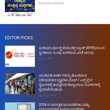
December 24, 2025
EDITOR PICKS
ಇಂಡಿಯಾ ಪೋಸ್ಟ್ ಪೇಮೆಂಟ್ಸ್ ಬ್ಯಾಂಕ್ (IPPB)ಯಿಂದ
ಸ್ವಸಹಾಯ ಗುಂಪು ಉಳಿತಾಯ ಖಾತೆ ಆರಂಭ
May 2, 2026
ಯುಡಿಐಡಿ ಕಾರ್ಡ್ ಗಳನ್ನು ಹೊಂದಿರುವ
ವಿಶೇಷಚೇತನ ವ್ಯಕ್ತಿಗಳು ಮೇಲ್ / ಎಕ್ಸ್ ಪ್ರೆಸ್
ರೈಲುಗಳಲ್ಲಿ ಕಾಯ್ದಿರಿಸದ ದಿವ್ಯಾಂಗಜನ ಬೋಗಿಗಳಲ್ಲಿ
ಪ್ರಯಾಣಿಸಬಹುದು
April 21, 2026
2026 ರ ಸಾರ್ವತ್ರಿಕ ಚುನಾವಣೆಗಳು ಮತ್ತು
ವಿಧಾನಸಭೆಗಳಿಗೆ ಉಪಚುನಾವಣೆಗಳು