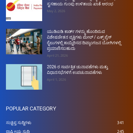
ಸ್ವಸಹಾಯ ಗುಂಪು ಉಳಿತಾಯ ಖಾತೆ ಆರಂಭ
May 2, 2026
ಯುಡಿಐಡಿ ಕಾರ್ಡ್ ಗಳನ್ನು ಹೊಂದಿರುವ
ವಿಶೇಷಚೇತನ ವ್ಯಕ್ತಿಗಳು ಮೇಲ್ / ಎಕ್ಸ್ ಪ್ರೆಸ್
ರೈಲುಗಳಲ್ಲಿ ಕಾಯ್ದಿರಿಸದ ದಿವ್ಯಾಂಗಜನ ಬೋಗಿಗಳಲ್ಲಿ
ಪ್ರಯಾಣಿಸಬಹುದು
April 21, 2026
2026 ರ ಸಾರ್ವತ್ರಿಕ ಚುನಾವಣೆಗಳು ಮತ್ತು
ವಿಧಾನಸಭೆಗಳಿಗೆ ಉಪಚುನಾವಣೆಗಳು
April 1, 2026
POPULAR CATEGORY
ಸಂಕ್ಷಿಪ್ತ ಸುದ್ದಿಗಳು
341
ರಾಷ್ಟ್ರೀಯ ಸುದ್ದಿ
245