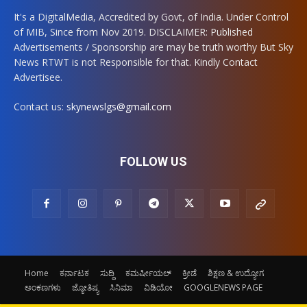
It's a DigitalMedia, Accredited by Govt, of India. Under Control
of MIB, Since from Nov 2019. DISCLAIMER: Published
Advertisements / Sponsorship are may be truth worthy But Sky
News RTWT is not Responsible for that. Kindly Contact
Advertisee.
Contact us:
skynewslgs@gmail.com
FOLLOW US
Home
ಕರ್ನಾಟಕ
ಸುದ್ದಿ
ಕಮರ್ಷೀಯಲ್
ಕ್ರೀಡೆ
ಶಿಕ್ಷಣ & ಉದ್ಯೋಗ
ಅಂಕಣಗಳು
ಜ್ಯೋತಿಷ್ಯ
ಸಿನಿಮಾ
ವಿಡಿಯೋ
GOOGLENEWS PAGE