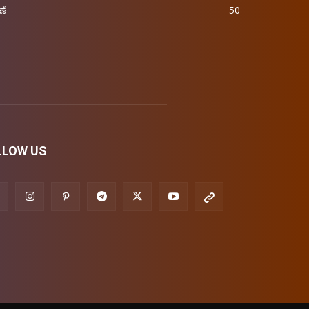
ಣೆ
50
LLOW US