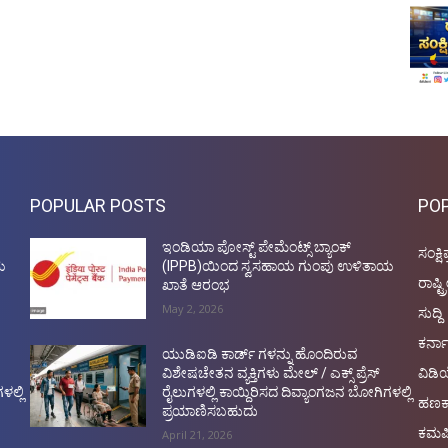
POPULAR POSTS
PO
ಇಂಡಿಯಾ ಪೋಸ್ಟ್ ಪೇಮೆಂಟ್ಸ್ ಬ್ಯಾಂಕ್
ಸಂಕ್ಷಿ
ಯ
(IPPB)ಯಿಂದ ಸ್ವಸಹಾಯ ಗುಂಪು ಉಳಿತಾಯ
ರಾಷ್ಟ್
ಖಾತೆ ಆರಂಭ
May 2, 2026
ಸುದ್ದಿ
ಕರ್ನ
ಯುಡಿಐಡಿ ಕಾರ್ಡ್ ಗಳನ್ನು ಹೊಂದಿರುವ
ವಿಡ
ವಿಶೇಷಚೇತನ ವ್ಯಕ್ತಿಗಳು ಮೇಲ್ / ಎಕ್ಸ್ ಪ್ರೆಸ್
ಳಲ್ಲಿ
ರೈಲುಗಳಲ್ಲಿ ಕಾಯ್ದಿರಿಸದ ದಿವ್ಯಾಂಗಜನ ಬೋಗಿಗಳಲ್ಲಿ
ಹಣಕ
ಪ್ರಯಾಣಿಸಬಹುದು
ಕಮರ
April 21, 2026