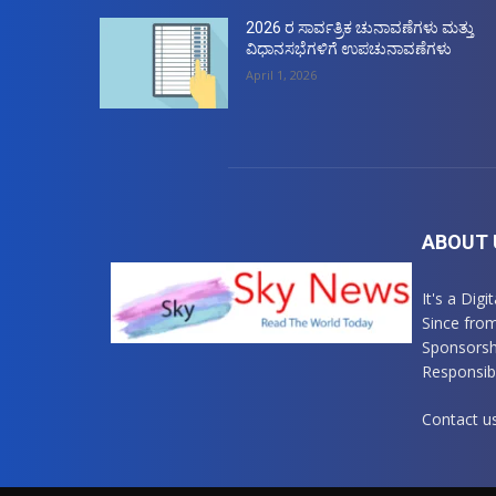
2026 ರ ಸಾರ್ವತ್ರಿಕ ಚುನಾವಣೆಗಳು ಮತ್ತು
ವಿಧಾನಸಭೆಗಳಿಗೆ ಉಪಚುನಾವಣೆಗಳು
April 1, 2026
ABOUT 
It's a Dig
Since fro
Sponsorsh
Responsibl
Contact u