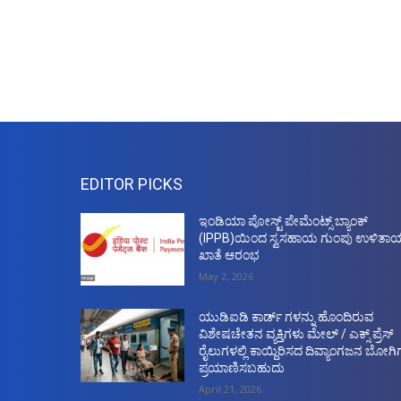
EDITOR PICKS
ಇಂಡಿಯಾ ಪೋಸ್ಟ್ ಪೇಮೆಂಟ್ಸ್ ಬ್ಯಾಂಕ್
(IPPB)ಯಿಂದ ಸ್ವಸಹಾಯ ಗುಂಪು ಉಳಿತಾ
ಖಾತೆ ಆರಂಭ
May 2, 2026
ಯುಡಿಐಡಿ ಕಾರ್ಡ್ ಗಳನ್ನು ಹೊಂದಿರುವ
ವಿಶೇಷಚೇತನ ವ್ಯಕ್ತಿಗಳು ಮೇಲ್ / ಎಕ್ಸ್ ಪ್ರೆಸ್
ರೈಲುಗಳಲ್ಲಿ ಕಾಯ್ದಿರಿಸದ ದಿವ್ಯಾಂಗಜನ ಬೋಗಿಗ
ಪ್ರಯಾಣಿಸಬಹುದು
April 21, 2026