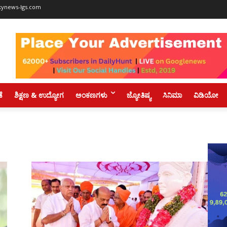
kynews-lgs.com
ಡೆ
ಶಿಕ್ಷಣ & ಉದ್ಯೋಗ
ಅಂಕಣಗಳು
ಜ್ಯೋತಿಷ್ಯ
ಸಿನಿಮಾ
ವಿಡಿಯೋ