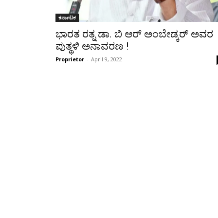
ಕರ್ನಾಟಕ
ಭಾರತ ರತ್ನ ಡಾ. ಬಿ ಆರ್ ಅಂಬೇಡ್ಕರ್ ಅವರ
ಪುತ್ಥಳಿ ಅನಾವರಣ !
Proprietor
-
April 9, 2022