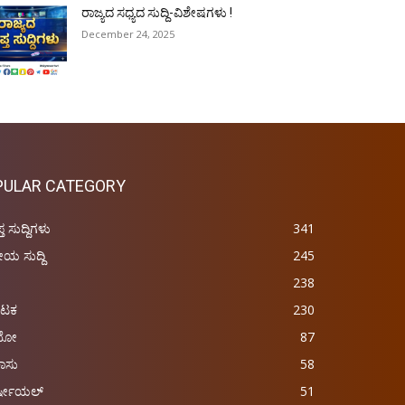
ರಾಜ್ಯದ ಸಧ್ಯದ ಸುದ್ದಿ-ವಿಶೇಷಗಳು !
December 24, 2025
PULAR CATEGORY
ಪ್ತ ಸುದ್ದಿಗಳು
341
ರೀಯ ಸುದ್ದಿ
245
238
ಾಟಕ
230
ಿಯೋ
87
ಾಸು
58
್ಷೀಯಲ್
51