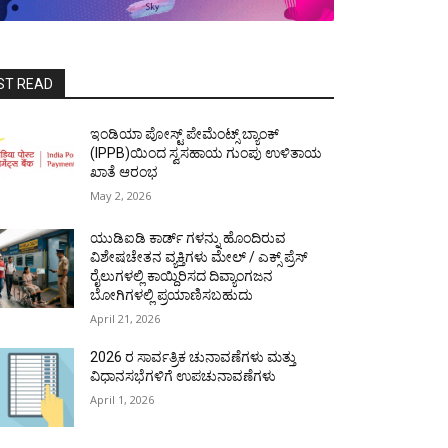
ST READ
ಇಂಡಿಯಾ ಪೋಸ್ಟ್ ಪೇಮೆಂಟ್ಸ್ ಬ್ಯಾಂಕ್
(IPPB)ಯಿಂದ ಸ್ವಸಹಾಯ ಗುಂಪು ಉಳಿತಾಯ
ಖಾತೆ ಆರಂಭ
May 2, 2026
ಯುಡಿಐಡಿ ಕಾರ್ಡ್ ಗಳನ್ನು ಹೊಂದಿರುವ
ವಿಶೇಷಚೇತನ ವ್ಯಕ್ತಿಗಳು ಮೇಲ್ / ಎಕ್ಸ್ ಪ್ರೆಸ್
ರೈಲುಗಳಲ್ಲಿ ಕಾಯ್ದಿರಿಸದ ದಿವ್ಯಾಂಗಜನ
ಬೋಗಿಗಳಲ್ಲಿ ಪ್ರಯಾಣಿಸಬಹುದು
April 21, 2026
2026 ರ ಸಾರ್ವತ್ರಿಕ ಚುನಾವಣೆಗಳು ಮತ್ತು
ವಿಧಾನಸಭೆಗಳಿಗೆ ಉಪಚುನಾವಣೆಗಳು
April 1, 2026