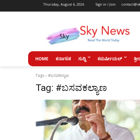
Thursday, August 6, 2026
Sign in / Join
contact@s
HOME
ಕರ್ನಾಟಕ
ಸುದ್ದಿ
ಕಮರ್ಷೀಯಲ್
ಕ್ರೀ
Tags
#ಬಸವಕಲ್ಯಾಣ
Tag:
#ಬಸವಕಲ್ಯಾಣ