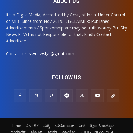
ABOUT US
It's a DigitalMedia, Accredited by Govt, of India. Under Control
of MIB, Since from Nov 2019. DISCLAIMER: Published
Advertisements / Sponsorship are may be truth worthy But Sky
News RTWT is not Responsible for that. Kindly Contact
Advertisee.
Contact us:
skynewslgs@gmail.com
FOLLOW US
Home
ಕರ್ನಾಟಕ
ಸುದ್ದಿ
ಕಮರ್ಷೀಯಲ್
ಕ್ರೀಡೆ
ಶಿಕ್ಷಣ & ಉದ್ಯೋಗ
ಅಂಕಣಗಳು
ಜ್ಯೋತಿಷ್ಯ
ಸಿನಿಮಾ
ವಿಡಿಯೋ
GOOGLENEWS PAGE