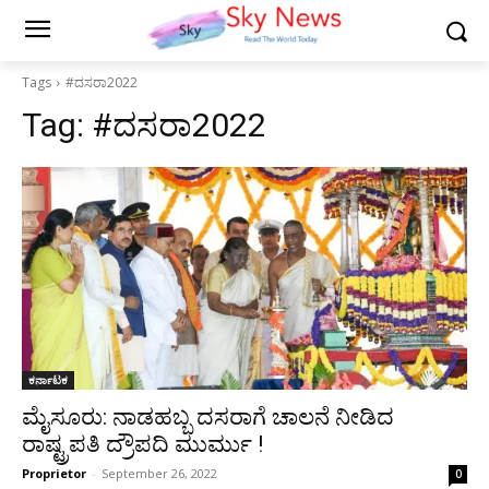
Tags
#ದಸರಾ2022
Tag:
#ದಸರಾ2022
ಕರ್ನಾಟಕ
ಮೈಸೂರು: ನಾಡಹಬ್ಬ ದಸರಾಗೆ ಚಾಲನೆ ನೀಡಿದ
ರಾಷ್ಟ್ರಪತಿ ದ್ರೌಪದಿ ಮುರ್ಮು !
Proprietor
-
September 26, 2022
0