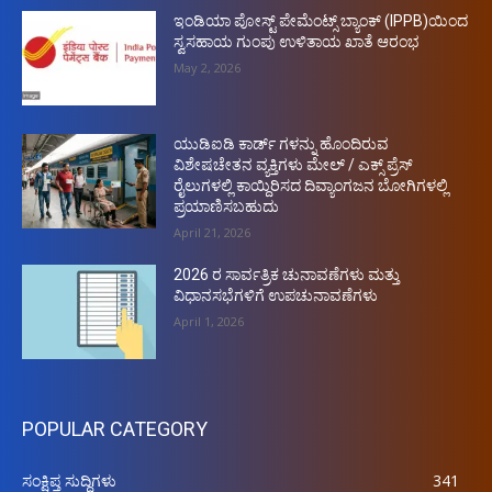
ಇಂಡಿಯಾ ಪೋಸ್ಟ್ ಪೇಮೆಂಟ್ಸ್ ಬ್ಯಾಂಕ್ (IPPB)ಯಿಂದ
ಸ್ವಸಹಾಯ ಗುಂಪು ಉಳಿತಾಯ ಖಾತೆ ಆರಂಭ
May 2, 2026
ಯುಡಿಐಡಿ ಕಾರ್ಡ್ ಗಳನ್ನು ಹೊಂದಿರುವ
ವಿಶೇಷಚೇತನ ವ್ಯಕ್ತಿಗಳು ಮೇಲ್ / ಎಕ್ಸ್ ಪ್ರೆಸ್
ರೈಲುಗಳಲ್ಲಿ ಕಾಯ್ದಿರಿಸದ ದಿವ್ಯಾಂಗಜನ ಬೋಗಿಗಳಲ್ಲಿ
ಪ್ರಯಾಣಿಸಬಹುದು
April 21, 2026
2026 ರ ಸಾರ್ವತ್ರಿಕ ಚುನಾವಣೆಗಳು ಮತ್ತು
ವಿಧಾನಸಭೆಗಳಿಗೆ ಉಪಚುನಾವಣೆಗಳು
April 1, 2026
POPULAR CATEGORY
ಸಂಕ್ಷಿಪ್ತ ಸುದ್ದಿಗಳು
341