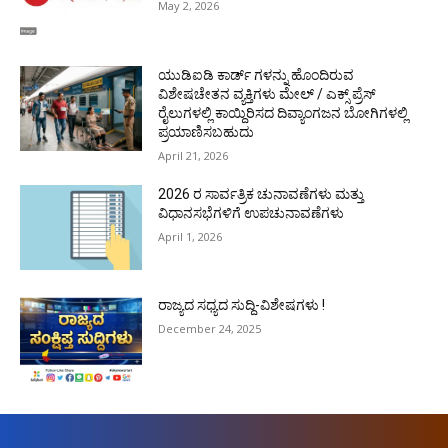
May 2, 2026
ಯುಡಿಐಡಿ ಕಾರ್ಡ್ ಗಳನ್ನು ಹೊಂದಿರುವ
ವಿಶೇಷಚೇತನ ವ್ಯಕ್ತಿಗಳು ಮೇಲ್ / ಎಕ್ಸ್ ಪ್ರೆಸ್
ರೈಲುಗಳಲ್ಲಿ ಕಾಯ್ದಿರಿಸದ ದಿವ್ಯಾಂಗಜನ ಬೋಗಿಗಳಲ್ಲಿ
ಪ್ರಯಾಣಿಸಬಹುದು
April 21, 2026
2026 ರ ಸಾರ್ವತ್ರಿಕ ಚುನಾವಣೆಗಳು ಮತ್ತು
ವಿಧಾನಸಭೆಗಳಿಗೆ ಉಪಚುನಾವಣೆಗಳು
April 1, 2026
ರಾಜ್ಯದ ಸಧ್ಯದ ಸುದ್ದಿ-ವಿಶೇಷಗಳು !
December 24, 2025