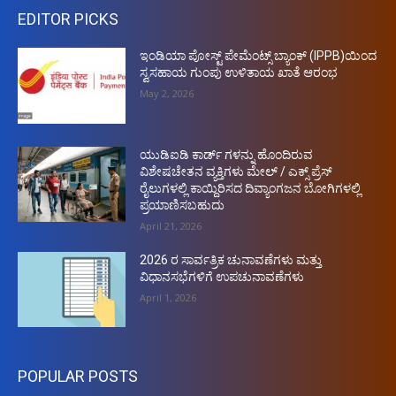
EDITOR PICKS
ಇಂಡಿಯಾ ಪೋಸ್ಟ್ ಪೇಮೆಂಟ್ಸ್ ಬ್ಯಾಂಕ್ (IPPB)ಯಿಂದ
ಸ್ವಸಹಾಯ ಗುಂಪು ಉಳಿತಾಯ ಖಾತೆ ಆರಂಭ
May 2, 2026
ಯುಡಿಐಡಿ ಕಾರ್ಡ್ ಗಳನ್ನು ಹೊಂದಿರುವ
ವಿಶೇಷಚೇತನ ವ್ಯಕ್ತಿಗಳು ಮೇಲ್ / ಎಕ್ಸ್ ಪ್ರೆಸ್
ರೈಲುಗಳಲ್ಲಿ ಕಾಯ್ದಿರಿಸದ ದಿವ್ಯಾಂಗಜನ ಬೋಗಿಗಳಲ್ಲಿ
ಪ್ರಯಾಣಿಸಬಹುದು
April 21, 2026
2026 ರ ಸಾರ್ವತ್ರಿಕ ಚುನಾವಣೆಗಳು ಮತ್ತು
ವಿಧಾನಸಭೆಗಳಿಗೆ ಉಪಚುನಾವಣೆಗಳು
April 1, 2026
POPULAR POSTS