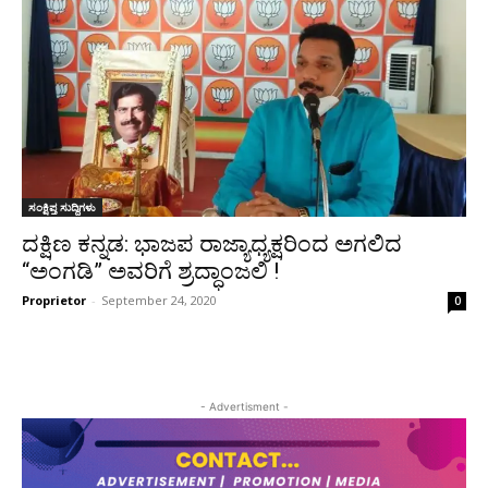
ಸಂಕ್ಷಿಪ್ತ ಸುದ್ದಿಗಳು
ದಕ್ಷಿಣ ಕನ್ನಡ: ಭಾಜಪ ರಾಜ್ಯಾಧ್ಯಕ್ಷರಿಂದ ಅಗಲಿದ
“ಅಂಗಡಿ” ಅವರಿಗೆ ಶ್ರದ್ಧಾಂಜಲಿ !
Proprietor
-
September 24, 2020
0
- Advertisment -