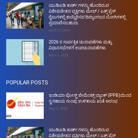
ಯುಡಿಐಡಿ ಕಾರ್ಡ್ ಗಳನ್ನು ಹೊಂದಿರುವ
ವಿಶೇಷಚೇತನ ವ್ಯಕ್ತಿಗಳು ಮೇಲ್ / ಎಕ್ಸ್ ಪ್ರೆಸ್
ರೈಲುಗಳಲ್ಲಿ ಕಾಯ್ದಿರಿಸದ ದಿವ್ಯಾಂಗಜನ ಬೋಗಿಗಳಲ್ಲಿ
ಪ್ರಯಾಣಿಸಬಹುದು
April 21, 2026
2026 ರ ಸಾರ್ವತ್ರಿಕ ಚುನಾವಣೆಗಳು ಮತ್ತು
ವಿಧಾನಸಭೆಗಳಿಗೆ ಉಪಚುನಾವಣೆಗಳು
April 1, 2026
POPULAR POSTS
ಇಂಡಿಯಾ ಪೋಸ್ಟ್ ಪೇಮೆಂಟ್ಸ್ ಬ್ಯಾಂಕ್ (IPPB)ಯಿಂದ
ಸ್ವಸಹಾಯ ಗುಂಪು ಉಳಿತಾಯ ಖಾತೆ ಆರಂಭ
May 2, 2026
ಯುಡಿಐಡಿ ಕಾರ್ಡ್ ಗಳನ್ನು ಹೊಂದಿರುವ
ವಿಶೇಷಚೇತನ ವ್ಯಕ್ತಿಗಳು ಮೇಲ್ / ಎಕ್ಸ್ ಪ್ರೆಸ್