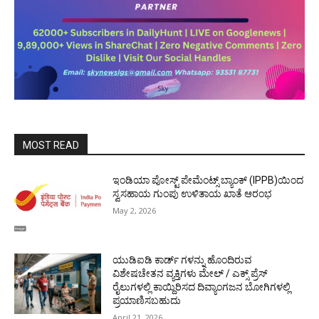
MOST READ
ಇಂಡಿಯಾ ಪೋಸ್ಟ್ ಪೇಮೆಂಟ್ಸ್ ಬ್ಯಾಂಕ್ (IPPB)ಯಿಂದ
ಸ್ವಸಹಾಯ ಗುಂಪು ಉಳಿತಾಯ ಖಾತೆ ಆರಂಭ
May 2, 2026
ಯುಡಿಐಡಿ ಕಾರ್ಡ್ ಗಳನ್ನು ಹೊಂದಿರುವ
ವಿಶೇಷಚೇತನ ವ್ಯಕ್ತಿಗಳು ಮೇಲ್ / ಎಕ್ಸ್ ಪ್ರೆಸ್
ರೈಲುಗಳಲ್ಲಿ ಕಾಯ್ದಿರಿಸದ ದಿವ್ಯಾಂಗಜನ ಬೋಗಿಗಳಲ್ಲಿ
ಪ್ರಯಾಣಿಸಬಹುದು
April 21, 2026