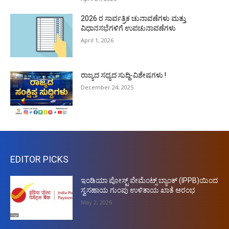
2026 ರ ಸಾರ್ವತ್ರಿಕ ಚುನಾವಣೆಗಳು ಮತ್ತು
ವಿಧಾನಸಭೆಗಳಿಗೆ ಉಪಚುನಾವಣೆಗಳು
April 1, 2026
ರಾಜ್ಯದ ಸಧ್ಯದ ಸುದ್ದಿ-ವಿಶೇಷಗಳು !
December 24, 2025
EDITOR PICKS
ಇಂಡಿಯಾ ಪೋಸ್ಟ್ ಪೇಮೆಂಟ್ಸ್ ಬ್ಯಾಂಕ್ (IPPB)ಯಿಂದ
ಸ್ವಸಹಾಯ ಗುಂಪು ಉಳಿತಾಯ ಖಾತೆ ಆರಂಭ
May 2, 2026