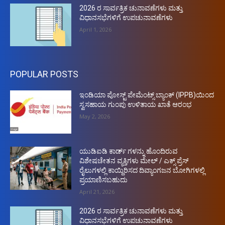
2026 ರ ಸಾರ್ವತ್ರಿಕ ಚುನಾವಣೆಗಳು ಮತ್ತು
ವಿಧಾನಸಭೆಗಳಿಗೆ ಉಪಚುನಾವಣೆಗಳು
April 1, 2026
POPULAR POSTS
ಇಂಡಿಯಾ ಪೋಸ್ಟ್ ಪೇಮೆಂಟ್ಸ್ ಬ್ಯಾಂಕ್ (IPPB)ಯಿಂದ
ಸ್ವಸಹಾಯ ಗುಂಪು ಉಳಿತಾಯ ಖಾತೆ ಆರಂಭ
May 2, 2026
ಯುಡಿಐಡಿ ಕಾರ್ಡ್ ಗಳನ್ನು ಹೊಂದಿರುವ
ವಿಶೇಷಚೇತನ ವ್ಯಕ್ತಿಗಳು ಮೇಲ್ / ಎಕ್ಸ್ ಪ್ರೆಸ್
ರೈಲುಗಳಲ್ಲಿ ಕಾಯ್ದಿರಿಸದ ದಿವ್ಯಾಂಗಜನ ಬೋಗಿಗಳಲ್ಲಿ
ಪ್ರಯಾಣಿಸಬಹುದು
April 21, 2026
2026 ರ ಸಾರ್ವತ್ರಿಕ ಚುನಾವಣೆಗಳು ಮತ್ತು
ವಿಧಾನಸಭೆಗಳಿಗೆ ಉಪಚುನಾವಣೆಗಳು