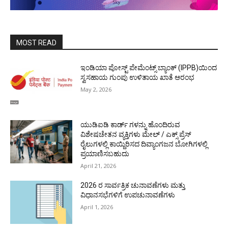
MOST READ
ಇಂಡಿಯಾ ಪೋಸ್ಟ್ ಪೇಮೆಂಟ್ಸ್ ಬ್ಯಾಂಕ್ (IPPB)ಯಿಂದ
ಸ್ವಸಹಾಯ ಗುಂಪು ಉಳಿತಾಯ ಖಾತೆ ಆರಂಭ
May 2, 2026
ಯುಡಿಐಡಿ ಕಾರ್ಡ್ ಗಳನ್ನು ಹೊಂದಿರುವ
ವಿಶೇಷಚೇತನ ವ್ಯಕ್ತಿಗಳು ಮೇಲ್ / ಎಕ್ಸ್ ಪ್ರೆಸ್
ರೈಲುಗಳಲ್ಲಿ ಕಾಯ್ದಿರಿಸದ ದಿವ್ಯಾಂಗಜನ ಬೋಗಿಗಳಲ್ಲಿ
ಪ್ರಯಾಣಿಸಬಹುದು
April 21, 2026
2026 ರ ಸಾರ್ವತ್ರಿಕ ಚುನಾವಣೆಗಳು ಮತ್ತು
ವಿಧಾನಸಭೆಗಳಿಗೆ ಉಪಚುನಾವಣೆಗಳು
April 1, 2026