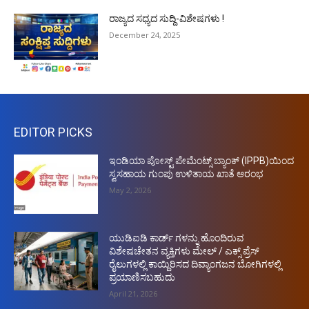
ರಾಜ್ಯದ ಸಧ್ಯದ ಸುದ್ದಿ-ವಿಶೇಷಗಳು !
December 24, 2025
EDITOR PICKS
ಇಂಡಿಯಾ ಪೋಸ್ಟ್ ಪೇಮೆಂಟ್ಸ್ ಬ್ಯಾಂಕ್ (IPPB)ಯಿಂದ
ಸ್ವಸಹಾಯ ಗುಂಪು ಉಳಿತಾಯ ಖಾತೆ ಆರಂಭ
May 2, 2026
ಯುಡಿಐಡಿ ಕಾರ್ಡ್ ಗಳನ್ನು ಹೊಂದಿರುವ
ವಿಶೇಷಚೇತನ ವ್ಯಕ್ತಿಗಳು ಮೇಲ್ / ಎಕ್ಸ್ ಪ್ರೆಸ್
ರೈಲುಗಳಲ್ಲಿ ಕಾಯ್ದಿರಿಸದ ದಿವ್ಯಾಂಗಜನ ಬೋಗಿಗಳಲ್ಲಿ
ಪ್ರಯಾಣಿಸಬಹುದು
April 21, 2026