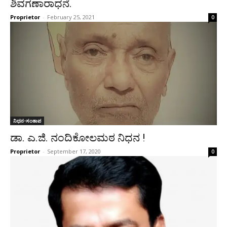
ಶಿವಗಣಾರಾಧನೆ.
Proprietor
-
February 25, 2021
0
ನಿಧನ-ಸಂತಾಪ
ಡಾ. ಎ.ಜಿ. ನಂದಿಕೋಲಮಠ ನಿಧನ !
Proprietor
-
September 17, 2020
0