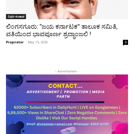
ನಿಧನ-ಸಂತಾಪ
ಲಿಂಗಸಗೂರು: “ಜಯ ಕರ್ನಾಟಕ” ತಾಲೂಕ ಸಮಿತಿ,
ವತಿಯಿಂದ ಭಾವಪೂರ್ಣ ಶ್ರದ್ಧಾಂಜಲಿ !
Proprietor
-
May 15, 2020
0
- Advertisment -