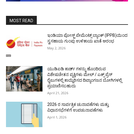
MOST READ
ಇಂಡಿಯಾ ಪೋಸ್ಟ್ ಪೇಮೆಂಟ್ಸ್ ಬ್ಯಾಂಕ್ (IPPB)ಯಿಂದ
ಸ್ವಸಹಾಯ ಗುಂಪು ಉಳಿತಾಯ ಖಾತೆ ಆರಂಭ
May 2, 2026
ಯುಡಿಐಡಿ ಕಾರ್ಡ್ ಗಳನ್ನು ಹೊಂದಿರುವ
ವಿಶೇಷಚೇತನ ವ್ಯಕ್ತಿಗಳು ಮೇಲ್ / ಎಕ್ಸ್ ಪ್ರೆಸ್
ರೈಲುಗಳಲ್ಲಿ ಕಾಯ್ದಿರಿಸದ ದಿವ್ಯಾಂಗಜನ ಬೋಗಿಗಳಲ್ಲಿ
ಪ್ರಯಾಣಿಸಬಹುದು
April 21, 2026
2026 ರ ಸಾರ್ವತ್ರಿಕ ಚುನಾವಣೆಗಳು ಮತ್ತು
ವಿಧಾನಸಭೆಗಳಿಗೆ ಉಪಚುನಾವಣೆಗಳು
April 1, 2026