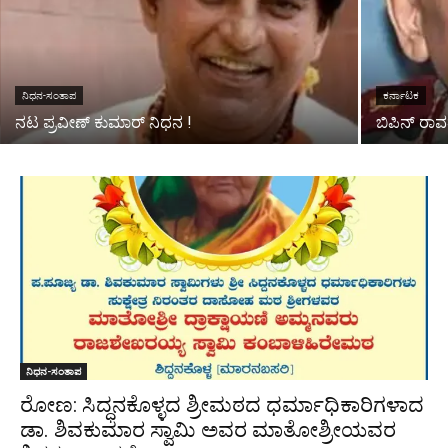
ನಿಧನ-ಸಂತಾಪ
ಕರ್ನಾಟಕ
ನಟ ಪ್ರವೀಣ್ ಕುಮಾರ್ ನಿಧನ !
ಬಿಪಿನ್ ರಾವ
ನಿಧನ-ಸಂತಾಪ
ರೋಣ: ಸಿದ್ಧನಕೊಳ್ಳದ ಶ್ರೀಮಠದ ಧರ್ಮಾಧಿಕಾರಿಗಳಾದ
ಡಾ. ಶಿವಕುಮಾರ ಸ್ವಾಮಿ ಅವರ ಮಾತೋಶ್ರೀಯವರ