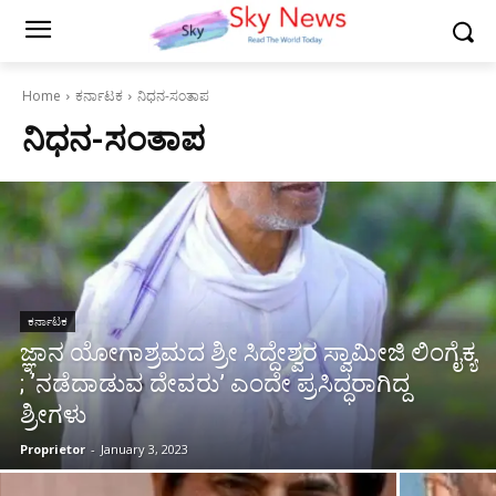
Home
ಕರ್ನಾಟಕ
ನಿಧನ-ಸಂತಾಪ
ನಿಧನ-ಸಂತಾಪ
ಕರ್ನಾಟಕ
ಜ್ಞಾನ ಯೋಗಾಶ್ರಮದ ಶ್ರೀ ಸಿದ್ದೇಶ್ವರ ಸ್ವಾಮೀಜಿ ಲಿಂಗೈಕ್ಯ
; ʼನಡೆದಾಡುವ ದೇವರು’ ಎಂದೇ ಪ್ರಸಿದ್ಧರಾಗಿದ್ದ
ಶ್ರೀಗಳು
Proprietor
-
January 3, 2023