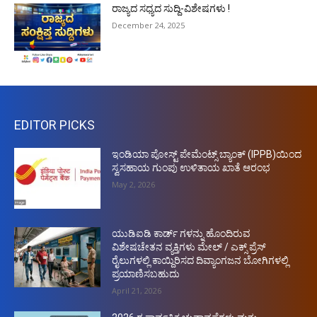
ರಾಜ್ಯದ ಸಧ್ಯದ ಸುದ್ದಿ-ವಿಶೇಷಗಳು !
December 24, 2025
EDITOR PICKS
ಇಂಡಿಯಾ ಪೋಸ್ಟ್ ಪೇಮೆಂಟ್ಸ್ ಬ್ಯಾಂಕ್ (IPPB)ಯಿಂದ
ಸ್ವಸಹಾಯ ಗುಂಪು ಉಳಿತಾಯ ಖಾತೆ ಆರಂಭ
May 2, 2026
ಯುಡಿಐಡಿ ಕಾರ್ಡ್ ಗಳನ್ನು ಹೊಂದಿರುವ
ವಿಶೇಷಚೇತನ ವ್ಯಕ್ತಿಗಳು ಮೇಲ್ / ಎಕ್ಸ್ ಪ್ರೆಸ್
ರೈಲುಗಳಲ್ಲಿ ಕಾಯ್ದಿರಿಸದ ದಿವ್ಯಾಂಗಜನ ಬೋಗಿಗಳಲ್ಲಿ
ಪ್ರಯಾಣಿಸಬಹುದು
April 21, 2026