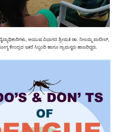
 ವೈದ್ಯಾಧಿಕಾರಿಗಳು, ಆಯುಷ ವಿಭಾಗದ ಶ್ರೀಮತಿ ಡಾ. ನೀಲಮ್ಮ ಪಾಟೀಲ್‌,
ೋಗ್ಯ ಕೇಂದ್ರದ ಇತರೆ ಸಿಬ್ಬಂದಿ ಹಾಗೂ ಗ್ರಾಮಸ್ಥರು ಹಾಜರಿದ್ದರು.