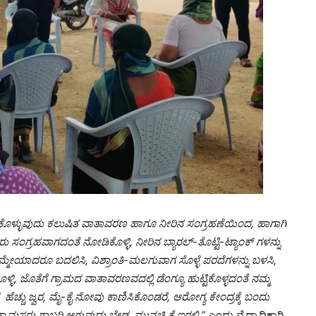
ುಟ್ಟಿಕೊಳ್ಳುವುದು ಕಲುಷಿತ ವಾತಾವರಣ ಹಾಗೂ ನೀರಿನ ಸಂಗ್ರಹಣೆಯಿಂದ, ಹಾಗಾಗಿ
ಗ್ರಹವಾಗದಂತೆ ನೋಡಿಕೊಳ್ಳಿ, ನೀರಿನ ಬ್ಯಾರಲ್-ತೊಟ್ಟಿ-ಟ್ಯಾಂಕ್‌ ಗಳನ್ನು
ಕೆ ಒಮ್ಮೇಯಾದರೂ ಬದಲಿಸಿ, ವಿಶ್ರಾಂತಿ-ಮಲಗುವಾಗ ಸೊಳ್ಳೆ ಪರದೆಗಳನ್ನು ಬಳಸಿ,
ಕೊಳ್ಳಿ, ಜೊತೆಗೆ ಗ್ರಾಮದ ವಾತಾವರಣವದಲ್ಲಿ ಡೆಂಗ್ಯೂ ಹುಟ್ಟಿಕೊಳ್ಳದಂತೆ ನಮ್ಮ
ತ ಹೆಚ್ಚು ಜ್ವರ, ಮೈ-ಕೈ ನೋವು ಕಾಣಿಸಿಕೊಂಡರೆ, ಆರೋಗ್ಯ ಕೇಂದ್ರಕ್ಕೆ ಬಂದು
್ರಾಮಸ್ಥರು ಗಾಬರಿ ಆಗುವುದು ಬೇಡ, ಮುನ್ನಚ್ಚ್ರಿಕೆ ಇರಲಿ ”
ಎಂದು ವೈದ್ಯಾಧಿಕಾರಿ