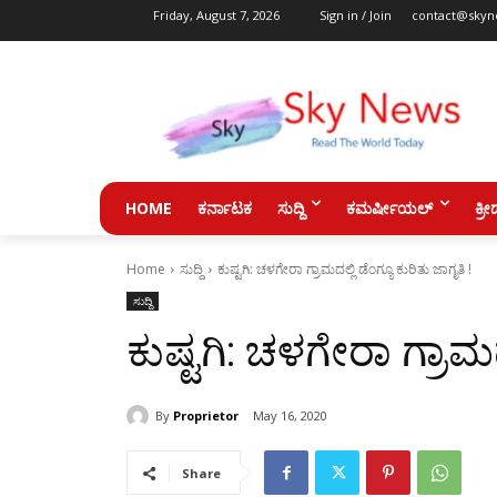
Friday, August 7, 2026
Sign in / Join
contact@skyn
HOME
ಕರ್ನಾಟಕ
ಸುದ್ದಿ
ಕಮರ್ಷೀಯಲ್
ಕ್ರೀ
Home
ಸುದ್ದಿ
ಕುಷ್ಟಗಿ: ಚಳಗೇರಾ ಗ್ರಾಮದಲ್ಲಿ ಡೆಂಗ್ಯೂ ಕುರಿತು ಜಾಗೃತಿ !
ಸುದ್ದಿ
ಕುಷ್ಟಗಿ: ಚಳಗೇರಾ ಗ್ರಾಮದ
By
Proprietor
May 16, 2020
Share