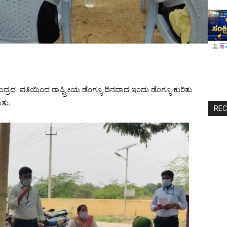
್ರದ ವತಿಯಿಂದ ರಾಷ್ಟ್ರೀಯ ಡೆಂಗ್ಯೂ ದಿನವಾದ ಇಂದು ಡೆಂಗ್ಯೂ ಕುರಿತು
ಿತು.
RE