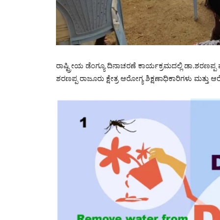
ರಾಷ್ಟ್ರೀಯ ಡೆಂಗ್ಯೂ ದಿನಾಚರಣೆ ಕಾರ್ಯಕ್ರಮದಲ್ಲಿ ಡಾ.ಶರಣಪ್ಪ
ಶರಣಪ್ಪ ರಾಜೂರು ಕ್ಷೇತ್ರ ಆರೋಗ್ಯ ಶಿಕ್ಷಣಾಧಿಕಾರಿಗಳು ಮತ್ತು ಆರ