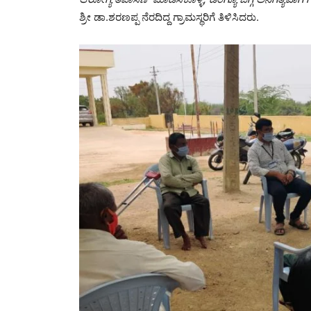
‍ಶ್ರೀ ಡಾ.ಶರಣಪ್ಪ ನೆರದಿದ್ದ ಗ್ರಾಮಸ್ಥರಿಗೆ ತಿಳಿಸಿದರು.