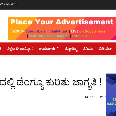
ews-lgs.com
ಡೆ
ಶಿಕ್ಷಣ & ಉದ್ಯೋಗ
ಅಂಕಣಗಳು
ಜ್ಯೋತಿಷ್ಯ
ಸಿನಿಮಾ
ವಿಡಿಯೋ
ಲ್ಲಿ ಡೆಂಗ್ಯೂ ಕುರಿತು ಜಾಗೃತಿ !
970
0