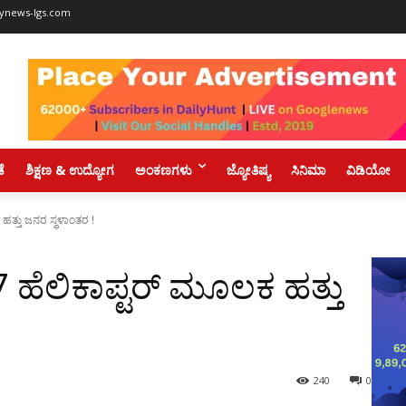
ynews-lgs.com
ಡೆ
ಶಿಕ್ಷಣ & ಉದ್ಯೋಗ
ಅಂಕಣಗಳು
ಜ್ಯೋತಿಷ್ಯ
ಸಿನಿಮಾ
ವಿಡಿಯೋ
ಹತ್ತು ಜನರ ಸ್ಥಳಾಂತರ !
 ಹೆಲಿಕಾಪ್ಟರ್ ಮೂಲಕ ಹತ್ತು
240
0