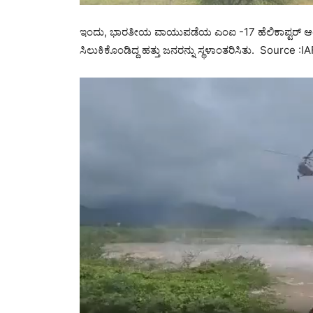
ಇಂದು, ಭಾರತೀಯ ವಾಯುಪಡೆಯ ಎಂಐ -17 ಹೆಲಿಕಾಪ್ಟರ್ ಆಂಧ್ರಪ್
ಸಿಲುಕಿಕೊಂಡಿದ್ದ ಹತ್ತು ಜನರನ್ನು ಸ್ಥಳಾಂತರಿಸಿತು. Source :IA