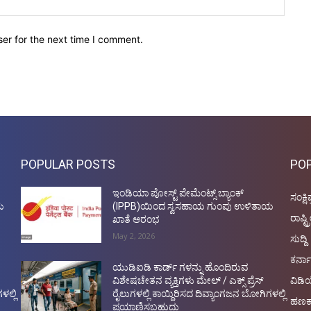
er for the next time I comment.
POPULAR POSTS
PO
ಇಂಡಿಯಾ ಪೋಸ್ಟ್ ಪೇಮೆಂಟ್ಸ್ ಬ್ಯಾಂಕ್
ಸಂಕ್ಷಿ
ಯ
(IPPB)ಯಿಂದ ಸ್ವಸಹಾಯ ಗುಂಪು ಉಳಿತಾಯ
ರಾಷ್ಟ್
ಖಾತೆ ಆರಂಭ
May 2, 2026
ಸುದ್ದಿ
ಕರ್ನ
ಯುಡಿಐಡಿ ಕಾರ್ಡ್ ಗಳನ್ನು ಹೊಂದಿರುವ
ವಿಡ
ವಿಶೇಷಚೇತನ ವ್ಯಕ್ತಿಗಳು ಮೇಲ್ / ಎಕ್ಸ್ ಪ್ರೆಸ್
ಳಲ್ಲಿ
ರೈಲುಗಳಲ್ಲಿ ಕಾಯ್ದಿರಿಸದ ದಿವ್ಯಾಂಗಜನ ಬೋಗಿಗಳಲ್ಲಿ
ಹಣಕ
ಪ್ರಯಾಣಿಸಬಹುದು