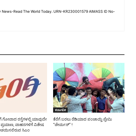
 - Sky News-Read The World Today. URN-KR230001579 AIMASS ID No-
ಕರ್ನಾಟಕ
ರಿಗೆ ಗೋವಾದ ರಸ್ತೆಗಳಲ್ಲಿ ಯಾವುದೇ
ತೆರೆಗೆ ಬರಲು ರೆಡಿಯಾದ ಪಂಚಾಯ್ತಿ ಪ್ರೇಮಿ
 ಪ್ರಯಾಣ, ವಾಹನಗಳಿಗೆ ವಿಶೇಷ
“ಚೇರ್ಮನ್” !
ು ಪರಿಚಯಿಸಲಿರುವ ಸಿಎಂ