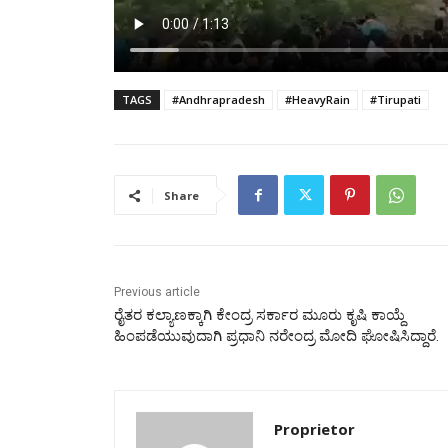
TAGS
#Andhrapradesh
#HeavyRain
#Tirupati
Share
Previous article
ರೈತರ ಕಲ್ಯಾಣಕ್ಕಾಗಿ ಕೇಂದ್ರ ಸರ್ಕಾರ ಮೂರು ಕೃಷಿ ಕಾಯ್ದೆ
ಹಿಂಪಡೆಯುವುದಾಗಿ ಪ್ರಧಾನಿ ನರೇಂದ್ರ ಮೋದಿ ಘೋಷಿಸಿದ್ದಾರೆ.
Proprietor