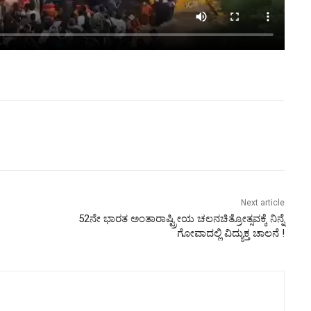
Next article
52ನೇ ಭಾರತ ಅಂತಾರಾಷ್ಟ್ರೀಯ ಚಲನಚಿತ್ರೋತ್ಸವಕ್ಕೆ ನಿನ್ನೆ
ಗೋವಾದಲ್ಲಿ ವಿದ್ಯುಕ್ತ ಚಾಲನೆ !