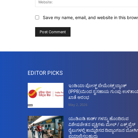
Save my name, email, and website in this brows
EDITOR PICKS
ಇಂಡಿಯಾ ಪೋಸ್ಟ್ ಪೇಮೆಂಟ್ಸ್ ಬ್ಯಾಂಕ್
(IPPB)ಯಿಂದ ಸ್ವಸಹಾಯ ಗುಂಪು ಉಳಿತಾ
ಖಾತೆ ಆರಂಭ
May 2, 2026
ಯುಡಿಐಡಿ ಕಾರ್ಡ್ ಗಳನ್ನು ಹೊಂದಿರುವ
ವಿಶೇಷಚೇತನ ವ್ಯಕ್ತಿಗಳು ಮೇಲ್ / ಎಕ್ಸ್ ಪ್ರೆಸ್
ರೈಲುಗಳಲ್ಲಿ ಕಾಯ್ದಿರಿಸದ ದಿವ್ಯಾಂಗಜನ ಬೋಗಿಗ
ಪ್ರಯಾಣಿಸಬಹುದು