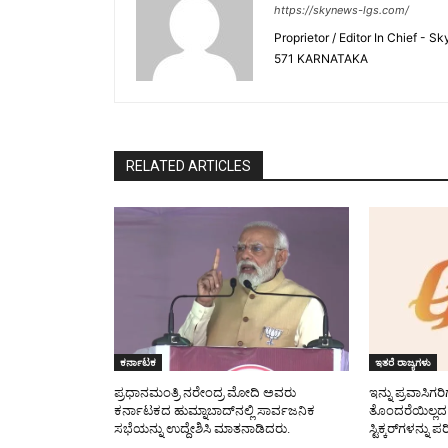
https://skynews-lgs.com/
Proprietor / Editor In Chief
571 KARNATAKA
RELATED ARTICLES
ಕರ್ನಾಟಕ
ಇತರೆ ರಾಜ್ಯಗಳು
ಪ್ರಧಾನಮಂತ್ರಿ ನರೇಂದ್ರ ಮೋದಿ ಅವರು
ಇನ್ನು ಪ್ರವಾಸಿಗ
ಕರ್ನಾಟಕದ ಹುಮ್ನಾಬಾದ್‌ನಲ್ಲಿ ಸಾರ್ವಜನಿಕ
ತೊಂದರೆಯಿಲ್ಲದ
ಸಭೆಯನ್ನು ಉದ್ದೇಶಿಸಿ ಮಾತನಾಡಿದರು.
ಸ್ಟಿಕ್ಕರ್‌ಗಳನ್ನ