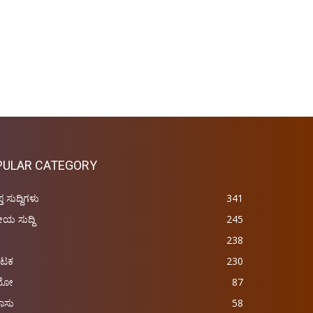
PULAR CATEGORY
ಪ್ತ ಸುದ್ದಿಗಳು
341
ರೀಯ ಸುದ್ದಿ
245
238
ಾಟಕ
230
ಿಯೋ
87
ಾಸು
58