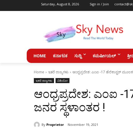
Saturday, August 8, 2026
Sign in / Join
contact@sk
HOME
ಕರ್ನಾಟಕ
ಸುದ್ದಿ
ಕಮರ್ಷೀಯಲ್
ಕ್ರೀ
Home
ಇತರೆ ರಾಜ್ಯಗಳು
ಆಂಧ್ರಪ್ರದೇಶ: ಎಂಐ -17 ಹೆಲಿಕಾಪ್ಟರ್ ಮೂಲಕ 
ಇತರೆ ರಾಜ್ಯಗಳು
ವಿಡಿಯೋ
ಆಂಧ್ರಪ್ರದೇಶ: ಎಂಐ -17
ಜನರ ಸ್ಥಳಾಂತರ !
By
Proprietor
November 19, 2021